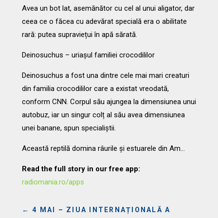
Avea un bot lat, asemănător cu cel al unui aligator, dar
ceea ce o făcea cu adevărat specială era o abilitate
rară: putea supraviețui în apă sărată.
Deinosuchus – uriașul familiei crocodililor
Deinosuchus a fost una dintre cele mai mari creaturi
din familia crocodililor care a existat vreodată,
conform CNN. Corpul său ajungea la dimensiunea unui
autobuz, iar un singur colț al său avea dimensiunea
unei banane, spun specialiștii.
Această reptilă domina râurile și estuarele din Am…
Read the full story in our free app:
radiomania.ro/apps
←
4 MAI – ZIUA INTERNAȚIONALĂ A