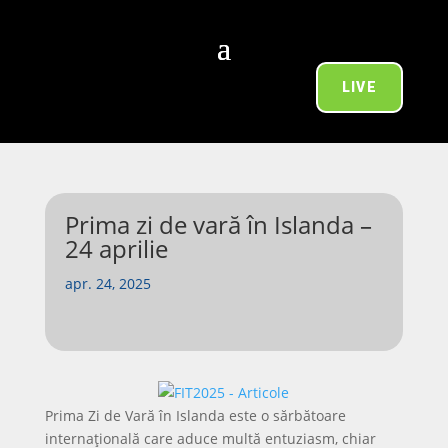
LIVE
Prima zi de vară în Islanda –
24 aprilie
apr. 24, 2025
Prima Zi de Vară în Islanda este o sărbătoare
internațională care aduce multă entuziasm, chiar