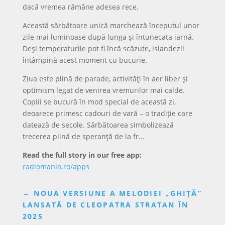
dacă vremea rămâne adesea rece.
Această sărbătoare unică marchează începutul unor
zile mai luminoase după lunga și întunecata iarnă.
Deși temperaturile pot fi încă scăzute, islandezii
întâmpină acest moment cu bucurie.
Ziua este plină de parade, activități în aer liber și
optimism legat de venirea vremurilor mai calde.
Copiii se bucură în mod special de această zi,
deoarece primesc cadouri de vară – o tradiție care
datează de secole. Sărbătoarea simbolizează
trecerea plină de speranță de la fr…
Read the full story in our free app:
radiomania.ro/apps
←
NOUA VERSIUNE A MELODIEI „GHIȚĂ”
LANSATĂ DE CLEOPATRA STRATAN ÎN
2025