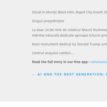
Situat în Munții Black Hills, Rapid City (South D
Orașul președinților
La doar 24 de mile de celebrul Mount Rushmore, 
mărime naturală dedicate aproape tuturor preșe
Noul monument dedicat lui Donald Trump urmează
Centrul orașului combin…
Read the full story in our free app:
radiomani
←
AI AND THE NEXT GENERATION: 