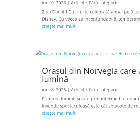
iun. 9, 2026
|
Articole
,
Fără categorie
Ziua Donald Duck este celebrată anual pe 9 iun
Disney. Cu vocea sa inconfundabilă, temperamen
citește mai mult
Orașul din Norvegia care a
lumină
iun. 8, 2026
|
Articole
,
Fără categorie
Primirea luminii solare prin intermediul unor o
invenție spectaculoasă este cât se poate de reală
citește mai mult