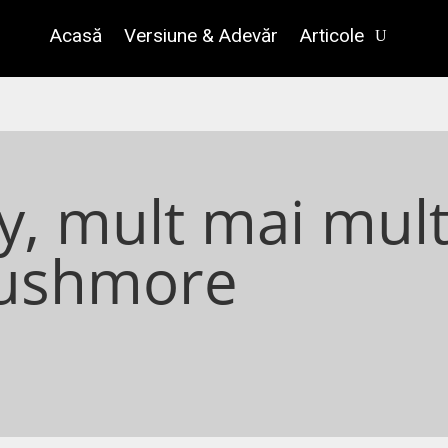
Acasă
Versiune & Adevăr
Articole
ty, mult mai mul
ushmore