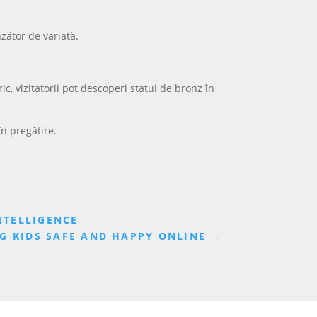
nzător de variată.
c, vizitatorii pot descoperi statui de bronz în
în pregătire.
NTELLIGENCE
G KIDS SAFE AND HAPPY ONLINE
→