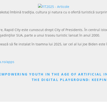
akota) îmbină tradiția, cultura și natura cu o ofertă turistică surpri
Rapid City este cunoscut drept City of Presidents. În centrul istori
dinților SUA, parte a unui traseu turistic lansat în anul 2000.
 să fie instalat în toamna lui 2025, iar cel al lui Joe Biden este 
a.ro/apps
EMPOWERING YOUTH IN THE AGE OF ARTIFICIAL I
THE DIGITAL PLAYGROUND: KEEPIN