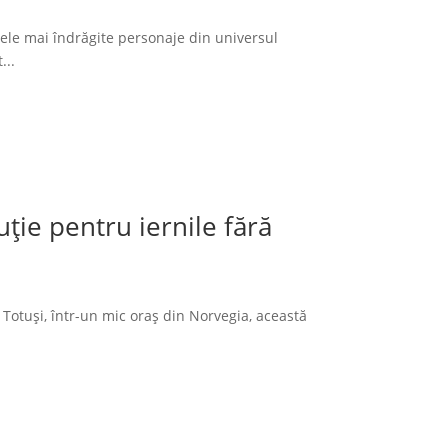
cele mai îndrăgite personaje din universul
...
ție pentru iernile fără
 Totuși, într-un mic oraș din Norvegia, această