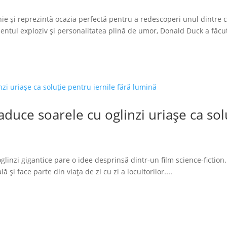
ie și reprezintă ocazia perfectă pentru a redescoperi unul dintre 
tul exploziv și personalitatea plină de umor, Donald Duck a făcut
duce soarele cu oglinzi uriașe ca solu
glinzi gigantice pare o idee desprinsă dintr-un film science-fiction.
 și face parte din viața de zi cu zi a locuitorilor....