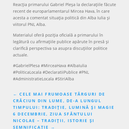
Reacția primarului Gabriel Pleșa la declarațiile făcute
recent de europarlamentarul Mircea Hava, în care
acesta a comentat situația politică din Alba Iulia și
viitorul PNL Alba.
Materialul oferă poziția oficială a primarului în
legătură cu afirmațiile publice apărute în presă și
clarifică perspectiva sa asupra discuțiilor politice
actuale.
#GabrielPlesa #MirceaHava #AlbaIulia
#PoliticaLocala #DeclaratiiPublice #PNL
#AdministratieLocala #StiriAlba
←
CELE MAI FRUMOASE TÂRGURI DE
CRĂCIUN DIN LUME, DE-A LUNGUL
TIMPULUI: TRADIȚIE, LUMINĂ ȘI MAGIE
6 DECEMBRIE, ZIUA SFÂNTULUI
NICOLAE – TRADIȚII, ISTORIE ȘI
SEMNIFICAȚIE
→