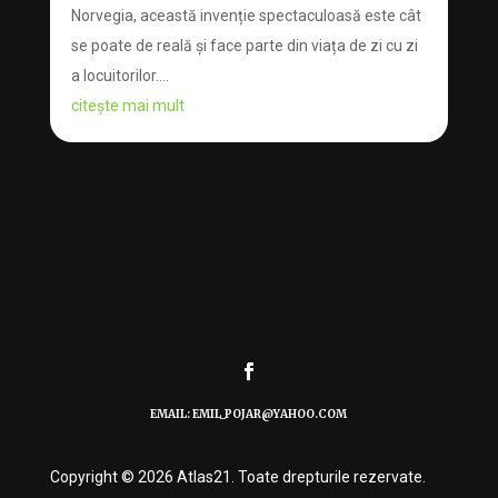
Norvegia, această invenție spectaculoasă este cât
se poate de reală și face parte din viața de zi cu zi
a locuitorilor....
citește mai mult
EMAIL: EMIL_POJAR@YAHOO.COM
Copyright © 2026 Atlas21. Toate drepturile rezervate.