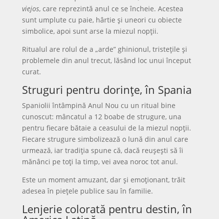
viejos
, care reprezintă anul ce se încheie. Acestea
sunt umplute cu paie, hârtie și uneori cu obiecte
simbolice, apoi sunt arse la miezul nopții.
Ritualul are rolul de a „arde” ghinionul, tristețile și
problemele din anul trecut, lăsând loc unui început
curat.
Struguri pentru dorințe, în Spania
Spaniolii întâmpină Anul Nou cu un ritual bine
cunoscut: mâncatul a 12 boabe de strugure, una
pentru fiecare bătaie a ceasului de la miezul nopții.
Fiecare strugure simbolizează o lună din anul care
urmează, iar tradiția spune că, dacă reușești să îi
mănânci pe toți la timp, vei avea noroc tot anul.
Este un moment amuzant, dar și emoționant, trăit
adesea în piețele publice sau în familie.
Lenjerie colorată pentru destin, în