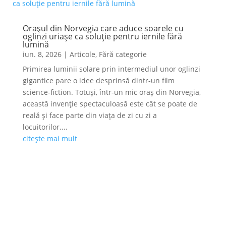
Orașul din Norvegia care aduce soarele cu
oglinzi uriașe ca soluție pentru iernile fără
lumină
iun. 8, 2026
|
Articole
,
Fără categorie
Primirea luminii solare prin intermediul unor oglinzi
gigantice pare o idee desprinsă dintr-un film
science-fiction. Totuși, într-un mic oraș din Norvegia,
această invenție spectaculoasă este cât se poate de
reală și face parte din viața de zi cu zi a
locuitorilor....
citește mai mult