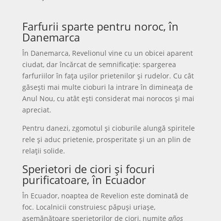
Farfurii sparte pentru noroc, în
Danemarca
În Danemarca, Revelionul vine cu un obicei aparent
ciudat, dar încărcat de semnificație: spargerea
farfuriilor în fața ușilor prietenilor și rudelor. Cu cât
găsești mai multe cioburi la intrare în dimineața de
Anul Nou, cu atât ești considerat mai norocos și mai
apreciat.
Pentru danezi, zgomotul și cioburile alungă spiritele
rele și aduc prietenie, prosperitate și un an plin de
relații solide.
Sperietori de ciori și focuri
purificatoare, în Ecuador
În Ecuador, noaptea de Revelion este dominată de
foc. Localnicii construiesc păpuși uriașe,
asemănătoare sperietorilor de ciori, numite
años