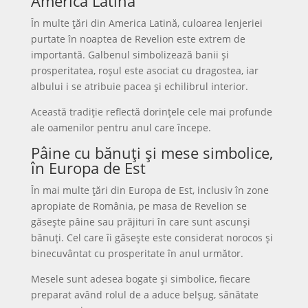
America Latină
În multe țări din America Latină, culoarea lenjeriei
purtate în noaptea de Revelion este extrem de
importantă. Galbenul simbolizează banii și
prosperitatea, roșul este asociat cu dragostea, iar
albului i se atribuie pacea și echilibrul interior.
Această tradiție reflectă dorințele cele mai profunde
ale oamenilor pentru anul care începe.
Pâine cu bănuți și mese simbolice,
în Europa de Est
În mai multe țări din Europa de Est, inclusiv în zone
apropiate de România, pe masa de Revelion se
găsește pâine sau prăjituri în care sunt ascunși
bănuți. Cel care îi găsește este considerat norocos și
binecuvântat cu prosperitate în anul următor.
Mesele sunt adesea bogate și simbolice, fiecare
preparat având rolul de a aduce belșug, sănătate