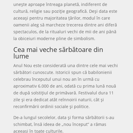
unește aproape întreaga planetă, indiferent de
cultură, religie sau poziție geografică. Deși data este
aceeași pentru majoritatea țărilor, modul în care
oamenii aleg să marcheze trecerea dintre ani diferă
spectaculos, de la ritualuri vechi de mii de ani până
la obiceiuri moderne pline de simbolism.
Cea mai veche sărbătoare din
lume
Anul Nou este considerată una dintre cele mai vechi
sărbători cunoscute. Istoricii spun că babilonienii
celebrau începutul unui nou an în urmă cu
aproximativ 6.000 de ani, odată cu prima lună nouă
de după solstițiul de primăvară. Festivalul dura 11
zile și era dedicat atât reînnoirii naturii, cât și
reconfirmării ordinii sociale și politice.
De-a lungul secolelor, data și forma sărbătorii s-au
schimbat, însă ideea de „nou început” a rămas
aceeași în toate culturile.