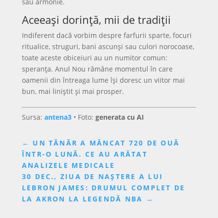
sau armonie.
Aceeași dorință, mii de tradiții
Indiferent dacă vorbim despre farfurii sparte, focuri
ritualice, struguri, bani ascunși sau culori norocoase,
toate aceste obiceiuri au un numitor comun:
speranța. Anul Nou rămâne momentul în care
oamenii din întreaga lume își doresc un viitor mai
bun, mai liniștit și mai prosper.
Sursa:
antena3
• Foto:
generata cu AI
←
UN TÂNĂR A MÂNCAT 720 DE OUĂ
ÎNTR-O LUNĂ. CE AU ARĂTAT
ANALIZELE MEDICALE
30 DEC., ZIUA DE NAȘTERE A LUI
LEBRON JAMES: DRUMUL COMPLET DE
LA AKRON LA LEGENDĂ NBA
→