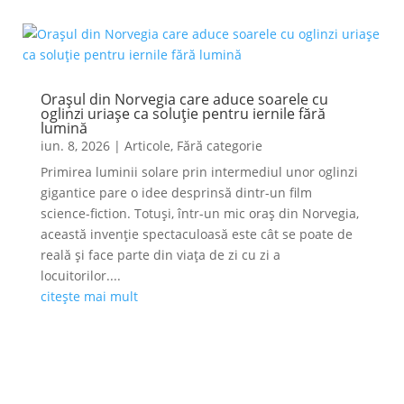
Orașul din Norvegia care aduce soarele cu
oglinzi uriașe ca soluție pentru iernile fără
lumină
iun. 8, 2026
|
Articole
,
Fără categorie
Primirea luminii solare prin intermediul unor oglinzi
gigantice pare o idee desprinsă dintr-un film
science-fiction. Totuși, într-un mic oraș din Norvegia,
această invenție spectaculoasă este cât se poate de
reală și face parte din viața de zi cu zi a
locuitorilor....
citește mai mult