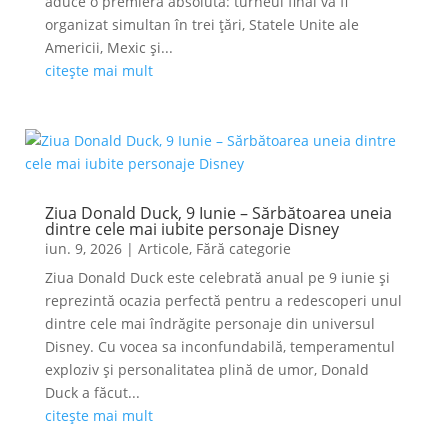
aduce o premieră absolută: turneul final va fi
organizat simultan în trei țări, Statele Unite ale
Americii, Mexic și...
citește mai mult
Ziua Donald Duck, 9 Iunie – Sărbătoarea uneia
dintre cele mai iubite personaje Disney
iun. 9, 2026
|
Articole
,
Fără categorie
Ziua Donald Duck este celebrată anual pe 9 iunie și
reprezintă ocazia perfectă pentru a redescoperi unul
dintre cele mai îndrăgite personaje din universul
Disney. Cu vocea sa inconfundabilă, temperamentul
exploziv și personalitatea plină de umor, Donald
Duck a făcut...
citește mai mult