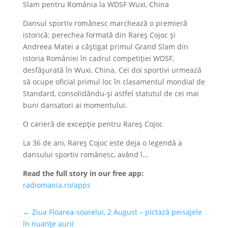
Slam pentru România la WDSF Wuxi, China
Dansul sportiv românesc marchează o premieră
istorică: perechea formată din Rareș Cojoc și
Andreea Matei a câștigat primul Grand Slam din
istoria României în cadrul competiției WDSF,
desfășurată în Wuxi, China. Cei doi sportivi urmează
să ocupe oficial primul loc în clasamentul mondial de
Standard, consolidându-și astfel statutul de cei mai
buni dansatori ai momentului.
O carieră de excepție pentru Rareș Cojoc
La 36 de ani, Rareș Cojoc este deja o legendă a
dansului sportiv românesc, având î…
Read the full story in our free app:
radiomania.ro/apps
←
Ziua Floarea-soarelui, 2 August – pictază peisajele
în nuanțe aurii