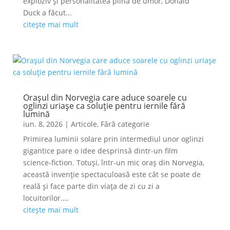
exploziv și personalitatea plină de umor, Donald
Duck a făcut...
citește mai mult
Orașul din Norvegia care aduce soarele cu
oglinzi uriașe ca soluție pentru iernile fără
lumină
iun. 8, 2026
|
Articole
,
Fără categorie
Primirea luminii solare prin intermediul unor oglinzi
gigantice pare o idee desprinsă dintr-un film
science-fiction. Totuși, într-un mic oraș din Norvegia,
această invenție spectaculoasă este cât se poate de
reală și face parte din viața de zi cu zi a
locuitorilor....
citește mai mult