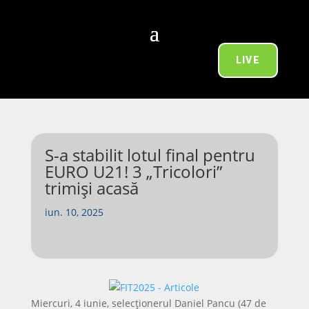
LIVE
S-a stabilit lotul final pentru
EURO U21! 3 „Tricolori”
trimiși acasă
iun. 10, 2025
Miercuri, 4 iunie, selecționerul Daniel Pancu (47 de