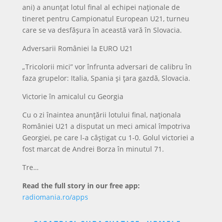
ani) a anunțat lotul final al echipei naționale de
tineret pentru Campionatul European U21, turneu
care se va desfășura în această vară în Slovacia.
Adversarii României la EURO U21
„Tricolorii mici” vor înfrunta adversari de calibru în
faza grupelor: Italia, Spania și țara gazdă, Slovacia.
Victorie în amicalul cu Georgia
Cu o zi înaintea anunțării lotului final, naționala
României U21 a disputat un meci amical împotriva
Georgiei, pe care l-a câștigat cu 1-0. Golul victoriei a
fost marcat de Andrei Borza în minutul 71.
Tre…
Read the full story in our free app:
radiomania.ro/apps