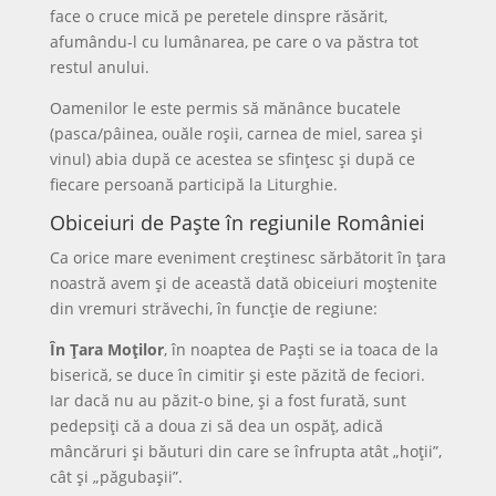
face o cruce mică pe peretele dinspre răsărit,
afumându-l cu lumânarea, pe care o va păstra tot
restul anului.
Oamenilor le este permis să mănânce bucatele
(pasca/pâinea, ouăle roşii, carnea de miel, sarea şi
vinul) abia după ce acestea se sfinţesc şi după ce
fiecare persoană participă la Liturghie.
Obiceiuri de Paşte în regiunile României
Ca orice mare eveniment creștinesc sărbătorit în țara
noastră avem și de această dată obiceiuri moștenite
din vremuri străvechi, în funcție de regiune:
În Ţara Moţilor
, în noaptea de Paşti se ia toaca de la
biserică, se duce în cimitir şi este păzită de feciori.
Iar dacă nu au păzit-o bine, şi a fost furată, sunt
pedepsiţi că a doua zi să dea un ospăţ, adică
mâncăruri şi băuturi din care se înfrupta atât „hoţii”,
cât şi „păgubaşii”.