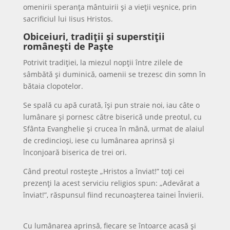
omenirii speranţa mântuirii şi a vieţii veşnice, prin
sacrificiul lui Iisus Hristos.
Obiceiuri, tradiții și superstiții
românești de Paște
Potrivit tradiţiei, la miezul nopţii între zilele de
sâmbătă şi duminică, oamenii se trezesc din somn în
bătaia clopotelor.
Se spală cu apă curată, îşi pun straie noi, iau câte o
lumânare şi pornesc către biserică unde preotul, cu
Sfânta Evanghelie şi crucea în mână, urmat de alaiul
de credincioşi, iese cu lumânarea aprinsă şi
înconjoară biserica de trei ori.
Când preotul rostește „Hristos a înviat!” toţi cei
prezenţi la acest serviciu religios spun: „Adevărat a
înviat!”, răspunsul fiind recunoaşterea tainei Învierii.
Cu lumânarea aprinsă, fiecare se întoarce acasă şi