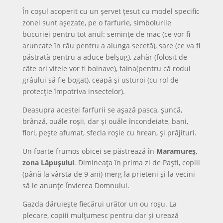
În coşul acoperit cu un şervet ţesut cu model specific
zonei sunt aşezate, pe o farfurie, simbolurile
bucuriei pentru tot anul: seminţe de mac (ce vor fi
aruncate în rău pentru a alunga secetă), sare (ce va fi
păstrată pentru a aduce belşug), zahăr (folosit de
câte ori vitele vor fi bolnave), faina(pentru că rodul
grâului să fie bogat), ceapă şi usturoi (cu rol de
protecţie împotriva insectelor).
Deasupra acestei farfurii se aşază pasca, şuncă,
brânză, ouăle roşii, dar şi ouăle încondeiate, bani,
flori, peşte afumat, sfecla roşie cu hrean, şi prăjituri.
Un foarte frumos obicei se păstrează în
Maramureş,
zona Lăpuşului
. Dimineaţa în prima zi de Paşti, copiii
(până la vârsta de 9 ani) merg la prieteni şi la vecini
să le anunţe Învierea Domnului.
Gazda dăruieşte fiecărui urător un ou roşu. La
plecare, copiii mulţumesc pentru dar şi urează