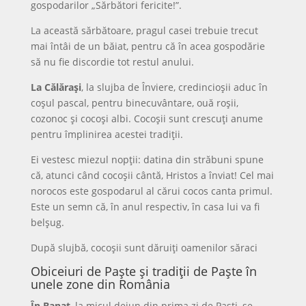
gospodarilor „Sărbători fericite!”.
La această sărbătoare, pragul casei trebuie trecut
mai întâi de un băiat, pentru că în acea gospodărie
să nu fie discordie tot restul anului.
La Călăraşi
, la slujba de Înviere, credincioşii aduc în
coşul pascal, pentru binecuvântare, ouă roşii,
cozonoc şi cocoşi albi. Cocoşii sunt crescuţi anume
pentru împlinirea acestei tradiţii.
Ei vestesc miezul nopţii: datina din străbuni spune
că, atunci când cocoşii cântă, Hristos a înviat! Cel mai
norocos este gospodarul al cărui cocos canta primul.
Este un semn că, în anul respectiv, în casa lui va fi
belşug.
După slujbă, cocoşii sunt dăruiţi oamenilor săraci
Obiceiuri de Paște și tradiții de Paște în
unele zone din România
În Banat
, la micul dejun din prima zi de Paşti, se