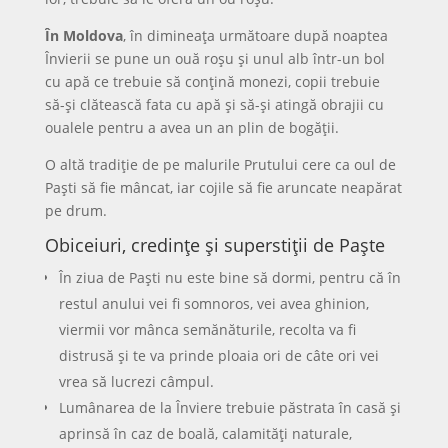
În Moldova
, în dimineaţa următoare după noaptea
Învierii se pune un ouă roşu şi unul alb într-un bol
cu apă ce trebuie să conţină monezi, copii trebuie
să-şi clătească fata cu apă şi să-şi atingă obrajii cu
oualele pentru a avea un an plin de bogăţii.
O altă tradiţie de pe malurile Prutului cere ca oul de
Paşti să fie mâncat, iar cojile să fie aruncate neapărat
pe drum.
Obiceiuri, credințe și superstiții de Paște
În ziua de Paşti nu este bine să dormi, pentru că în
restul anului vei fi somnoros, vei avea ghinion,
viermii vor mânca semănăturile, recolta va fi
distrusă şi te va prinde ploaia ori de câte ori vei
vrea să lucrezi câmpul.
Lumânarea de la Înviere trebuie păstrata în casă şi
aprinsă în caz de boală, calamităţi naturale,