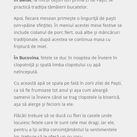
practică tradiţia tămâierii bucatelor.
Apoi, fiecare mesean primeşte o linguriţă de paşti
(vin+pâine sfinţite). În meniul acestei mese festive se
include ciolanul de porc fiert, ouă albe şi mâncăruri
tradiţionale, după acestea se continua masa cu
friptură de miel.
În Bucovina
, fetele se duc în noaptea de Înviere în
clopotniţă şi spală limba clopotului cu apă
neîncepută.
Cu această apă se spala pe fată în zorii zilei de Paşti,
ca să fie frumoase tot anul şi aşa cum aleargă
oamenii la Înviere când se trag clopotele la biserică,
aşa să alerge şi feciorii la ele.
Flăcăii trebuie să se ducă cu flori la casele unde
locuiesc fetele care le sunt cele mai dragi, iar ele,
pentru a îşi arăta consimţământul la sentimentele
lor, trebuie să le oferă un ou roşu.