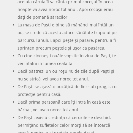
aceluia căruia îi va cânta primul cocoşul în acea
noapte va avea noroc tot anul. Apoi cocoşii erau
daţi de pomană săracilor.
La masa de Paşti e bine să mănânci mai întâi un
ou, se crede că acesta aduce sănătate trupului pe
parcursul anului, apoi peşte şi pasăre, pentru a fi
sprinten precum peştele şi uşor ca pasărea.
Cu cine ciocneşti ouăle vopsite în ziua de Paşti, te
vei întâlni în lumea cealaltă.
Dacă păstrezi un ou roşu 40 de zile după Paşti şi
nu se strică, vei avea noroc tot anul.
De Paşti se aşeză o bucăţică de fier sub prag, ca o
protecţie pentru casă.
Dacă prima persoană care îţi intră în casă este
bărbat, vei avea noroc tot anul.
De Paşti, există credinţa că cerurile se deschid,
permiţând sufletelor celor morţi să se întoarcă
acasă, pentru a-şi proteja rudele dragi.