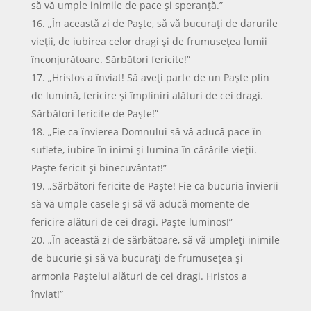
să vă umple inimile de pace și speranță.”
„În această zi de Paște, să vă bucurați de darurile
vieții, de iubirea celor dragi și de frumusețea lumii
înconjurătoare. Sărbători fericite!”
„Hristos a înviat! Să aveți parte de un Paște plin
de lumină, fericire și împliniri alături de cei dragi.
Sărbători fericite de Paște!”
„Fie ca învierea Domnului să vă aducă pace în
suflete, iubire în inimi și lumina în cărările vieții.
Paște fericit și binecuvântat!”
„Sărbători fericite de Paște! Fie ca bucuria învierii
să vă umple casele și să vă aducă momente de
fericire alături de cei dragi. Paște luminos!”
„În această zi de sărbătoare, să vă umpleți inimile
de bucurie și să vă bucurați de frumusețea și
armonia Paștelui alături de cei dragi. Hristos a
înviat!”