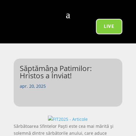
LIVE
Săptămâna Patimilor:
Hristos a Înviat!
apr. 20, 2025
Sărbătoarea Sfintelor Paști este cea mai mărită şi
solemnă dintre sărbătorile anului, care aduce