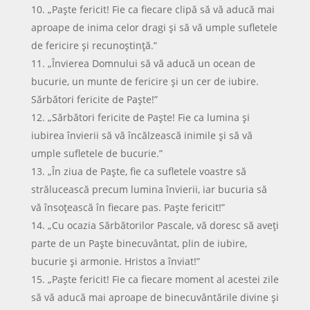
„Paște fericit! Fie ca fiecare clipă să vă aducă mai
aproape de inima celor dragi și să vă umple sufletele
de fericire și recunoștință.”
„Învierea Domnului să vă aducă un ocean de
bucurie, un munte de fericire și un cer de iubire.
Sărbători fericite de Paște!”
„Sărbători fericite de Paște! Fie ca lumina și
iubirea învierii să vă încălzească inimile și să vă
umple sufletele de bucurie.”
„În ziua de Paște, fie ca sufletele voastre să
strălucească precum lumina învierii, iar bucuria să
vă însoțească în fiecare pas. Paște fericit!”
„Cu ocazia Sărbătorilor Pascale, vă doresc să aveți
parte de un Paște binecuvântat, plin de iubire,
bucurie și armonie. Hristos a înviat!”
„Paște fericit! Fie ca fiecare moment al acestei zile
să vă aducă mai aproape de binecuvântările divine și