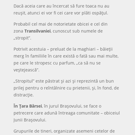
Dacă aceia care au încercat să fure toaca nu au
reuşit, atunci ei vor fi cei care vor plăti ospăţul.
Probabil cel mai de notorietate obicei e cel din
zona
Transilvaniei
, cunoscut sub numele de
„stropit”.
Potrivit acestuia – preluat de la maghiari – băieţii
merg în familiile în care există o fată sau mai multe,
pe care le stropesc cu parfum, „ca să nu se
veştejească”.
„Stropitul” este păstrat şi azi şi reprezintă un bun
prilej pentru o reîntâlnire cu prietenii, şi, în fond, de
distracţie.
În Ţara Bârsei
, în jurul Brașovului, se face o
petrecere care adună întreaga comunitate – obiceiul
Junii Brașovului.
Grupurile de tineri, organizate asemeni cetelor de