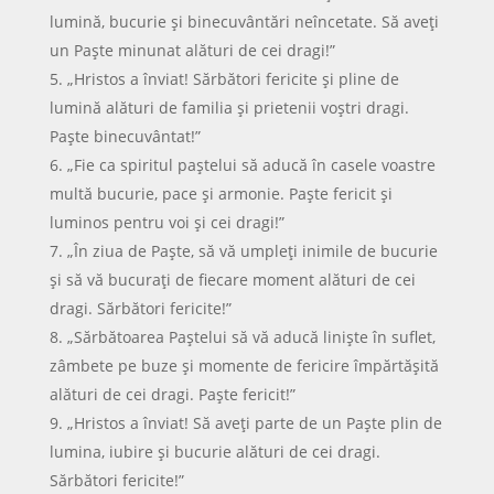
lumină, bucurie și binecuvântări neîncetate. Să aveți
un Paște minunat alături de cei dragi!”
„Hristos a înviat! Sărbători fericite și pline de
lumină alături de familia și prietenii voștri dragi.
Paște binecuvântat!”
„Fie ca spiritul paștelui să aducă în casele voastre
multă bucurie, pace și armonie. Paște fericit și
luminos pentru voi și cei dragi!”
„În ziua de Paște, să vă umpleți inimile de bucurie
și să vă bucurați de fiecare moment alături de cei
dragi. Sărbători fericite!”
„Sărbătoarea Paștelui să vă aducă liniște în suflet,
zâmbete pe buze și momente de fericire împărtășită
alături de cei dragi. Paște fericit!”
„Hristos a înviat! Să aveți parte de un Paște plin de
lumina, iubire și bucurie alături de cei dragi.
Sărbători fericite!”