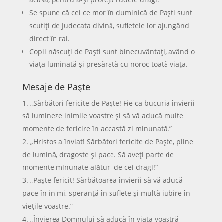
Se spune că cei ce mor în duminică de Paşti sunt
scutiţi de Judecata divină, sufletele lor ajungând
direct în rai.
Copii născuţi de Paşti sunt binecuvântaţi, având o
viaţa luminată şi presărată cu noroc toată viaţa.
Mesaje de Paște
„Sărbători fericite de Paște! Fie ca bucuria învierii
să lumineze inimile voastre și să vă aducă multe
momente de fericire în această zi minunată.”
„Hristos a înviat! Sărbători fericite de Paște, pline
de lumină, dragoste și pace. Să aveți parte de
momente minunate alături de cei dragi!”
„Paște fericit! Sărbătoarea învierii să vă aducă
pace în inimi, speranță în suflete și multă iubire în
viețile voastre.”
„Învierea Domnului să aducă în viața voastră