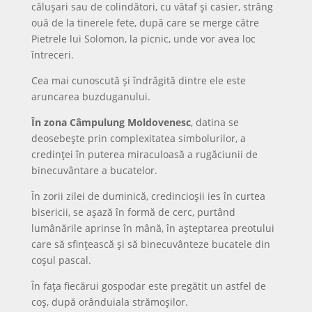
călușari sau de colindători, cu vătaf şi casier, strâng
ouă de la tinerele fete, după care se merge către
Pietrele lui Solomon, la picnic, unde vor avea loc
întreceri.
Cea mai cunoscută şi îndrăgită dintre ele este
aruncarea buzduganului.
În zona Câmpulung Moldovenesc
, datina se
deosebeşte prin complexitatea simbolurilor, a
credinţei în puterea miraculoasă a rugăciunii de
binecuvântare a bucatelor.
În zorii zilei de duminică, credincioşii ies în curtea
bisericii, se aşază în formă de cerc, purtând
lumânările aprinse în mână, în aşteptarea preotului
care să sfinţească şi să binecuvânteze bucatele din
coşul pascal.
În faţa fiecărui gospodar este pregătit un astfel de
coş, după orânduiala strămoşilor.