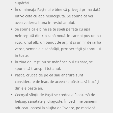
supărări.
În dimineaţa Paştelui e bine să priveşti prima dată
într-o cofa cu apă neîncepută. Se spune că vei
avea vederea buna în restul anului.
Se spune că e bine să te speli pe faţă cu apa
neîncepută dintr-o cană nouă, în care ai pus un ou
roşu, unul alb, un bănuţ de argint şi un fir de iarbă
verde, semne ale sănătăţii, prosperităţii şi sporului
în toate.
În ziua de Paşti nu se mănâncă oul cu sare, se
spune că transpiri tot anul.
Pasca, crucea de pe ea sau anafura sunt
considerate de leac, de aceea se păstrează bucăţi
din ele peste an.
Cocoşul sfinţit de Paşti se credea a fi o sursă de
belşug, sănătate şi dragoste. În vechime oamenii
aduceau cocoşi la slujba de Înviere, pe motiv că