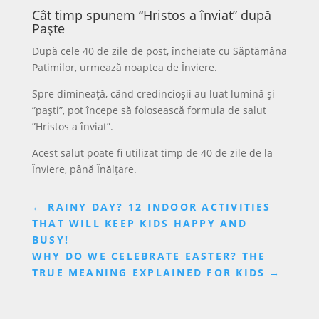
Cât timp spunem “Hristos a înviat” după
Paște
După cele 40 de zile de post, încheiate cu Săptămâna
Patimilor, urmează noaptea de Înviere.
Spre dimineață, când credincioșii au luat lumină și
”paști”, pot începe să folosească formula de salut
”Hristos a înviat”.
Acest salut poate fi utilizat timp de 40 de zile de la
Înviere, până Înălțare.
←
RAINY DAY? 12 INDOOR ACTIVITIES
THAT WILL KEEP KIDS HAPPY AND
BUSY!
WHY DO WE CELEBRATE EASTER? THE
TRUE MEANING EXPLAINED FOR KIDS
→