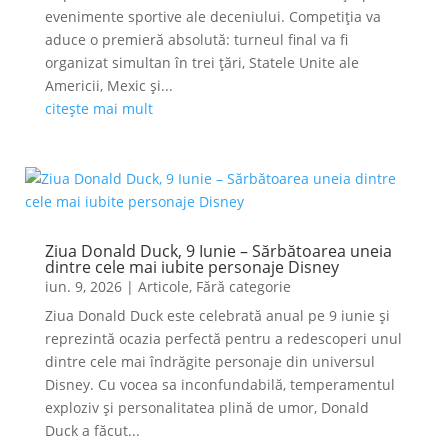
evenimente sportive ale deceniului. Competiția va
aduce o premieră absolută: turneul final va fi
organizat simultan în trei țări, Statele Unite ale
Americii, Mexic și...
citește mai mult
Ziua Donald Duck, 9 Iunie – Sărbătoarea uneia
dintre cele mai iubite personaje Disney
iun. 9, 2026
|
Articole
,
Fără categorie
Ziua Donald Duck este celebrată anual pe 9 iunie și
reprezintă ocazia perfectă pentru a redescoperi unul
dintre cele mai îndrăgite personaje din universul
Disney. Cu vocea sa inconfundabilă, temperamentul
exploziv și personalitatea plină de umor, Donald
Duck a făcut...