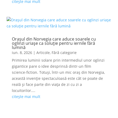
citește mai mult
Orașul din Norvegia care aduce soarele cu
oglinzi uriașe ca soluție pentru iernile fără
lumină
iun. 8, 2026
|
Articole
,
Fără categorie
Primirea luminii solare prin intermediul unor oglinzi
gigantice pare o idee desprinsă dintr-un film
science-fiction. Totuși, într-un mic oraș din Norvegia,
această invenție spectaculoasă este cât se poate de
reală și face parte din viața de zi cu zi a
locuitorilor....
citește mai mult