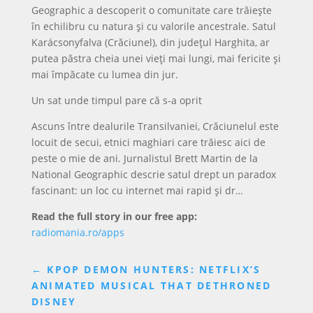
Geographic a descoperit o comunitate care trăiește
în echilibru cu natura și cu valorile ancestrale. Satul
Karácsonyfalva (Crăciunel), din județul Harghita, ar
putea păstra cheia unei vieți mai lungi, mai fericite și
mai împăcate cu lumea din jur.
Un sat unde timpul pare că s-a oprit
Ascuns între dealurile Transilvaniei, Crăciunelul este
locuit de secui, etnici maghiari care trăiesc aici de
peste o mie de ani. Jurnalistul Brett Martin de la
National Geographic descrie satul drept un paradox
fascinant: un loc cu internet mai rapid și dr…
Read the full story in our free app:
radiomania.ro/apps
←
KPOP DEMON HUNTERS: NETFLIX’S
ANIMATED MUSICAL THAT DETHRONED
DISNEY