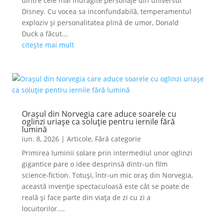
dintre cele mai îndrăgite personaje din universul
Disney. Cu vocea sa inconfundabilă, temperamentul
exploziv și personalitatea plină de umor, Donald
Duck a făcut...
citește mai mult
Orașul din Norvegia care aduce soarele cu
oglinzi uriașe ca soluție pentru iernile fără
lumină
iun. 8, 2026
|
Articole
,
Fără categorie
Primirea luminii solare prin intermediul unor oglinzi
gigantice pare o idee desprinsă dintr-un film
science-fiction. Totuși, într-un mic oraș din Norvegia,
această invenție spectaculoasă este cât se poate de
reală și face parte din viața de zi cu zi a
locuitorilor....