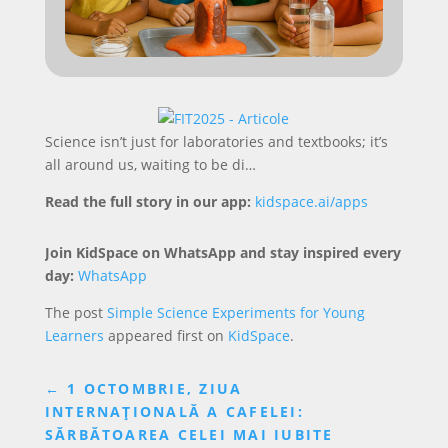
Science isn’t just for laboratories and textbooks; it’s
all around us, waiting to be di…
Read the full story in our app:
kidspace.ai/apps
Join KidSpace on WhatsApp and stay inspired every
day:
WhatsApp
The post
Simple Science Experiments for Young
Learners
appeared first on
KidSpace
.
←
1 OCTOMBRIE, ZIUA
INTERNAȚIONALĂ A CAFELEI:
SĂRBĂTOAREA CELEI MAI IUBITE