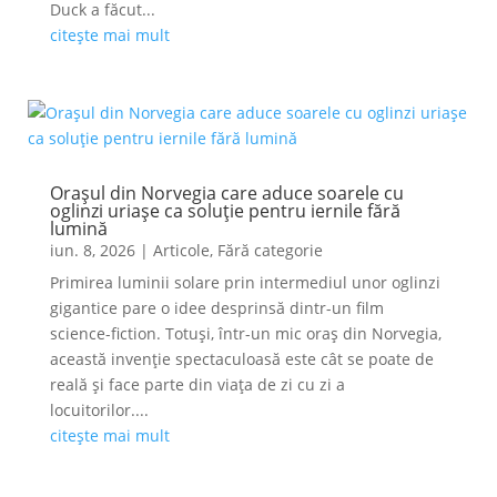
Duck a făcut...
citește mai mult
Orașul din Norvegia care aduce soarele cu
oglinzi uriașe ca soluție pentru iernile fără
lumină
iun. 8, 2026
|
Articole
,
Fără categorie
Primirea luminii solare prin intermediul unor oglinzi
gigantice pare o idee desprinsă dintr-un film
science-fiction. Totuși, într-un mic oraș din Norvegia,
această invenție spectaculoasă este cât se poate de
reală și face parte din viața de zi cu zi a
locuitorilor....
citește mai mult