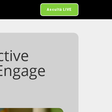
Ascultă LIVE
ctive
 Engage