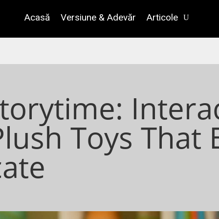
Acasă
Versiune & Adevăr
Articole
torytime: Intera
Plush Toys That
ate