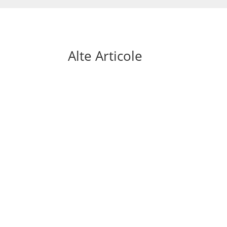
Alte Articole
Mai sunt doar câteva săptămâni până la sta
aduce o premieră absolută: turneul final va fi