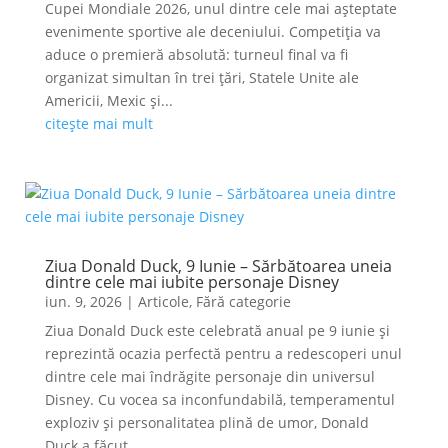
Cupei Mondiale 2026, unul dintre cele mai așteptate
evenimente sportive ale deceniului. Competiția va
aduce o premieră absolută: turneul final va fi
organizat simultan în trei țări, Statele Unite ale
Americii, Mexic și...
citește mai mult
Ziua Donald Duck, 9 Iunie – Sărbătoarea uneia
dintre cele mai iubite personaje Disney
iun. 9, 2026
|
Articole
,
Fără categorie
Ziua Donald Duck este celebrată anual pe 9 iunie și
reprezintă ocazia perfectă pentru a redescoperi unul
dintre cele mai îndrăgite personaje din universul
Disney. Cu vocea sa inconfundabilă, temperamentul
exploziv și personalitatea plină de umor, Donald
Duck a făcut...