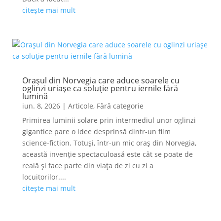
citește mai mult
Orașul din Norvegia care aduce soarele cu
oglinzi uriașe ca soluție pentru iernile fără
lumină
iun. 8, 2026
|
Articole
,
Fără categorie
Primirea luminii solare prin intermediul unor oglinzi
gigantice pare o idee desprinsă dintr-un film
science-fiction. Totuși, într-un mic oraș din Norvegia,
această invenție spectaculoasă este cât se poate de
reală și face parte din viața de zi cu zi a
locuitorilor....
citește mai mult