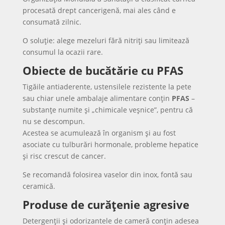
procesată drept cancerigenă, mai ales când e
consumată zilnic.
O soluție: alege mezeluri fără nitriți sau limitează
consumul la ocazii rare.
Obiecte de bucătărie cu PFAS
Tigăile antiaderente, ustensilele rezistente la pete
sau chiar unele ambalaje alimentare conțin
PFAS
–
substanțe numite și „chimicale veșnice”, pentru că
nu se descompun.
Acestea se acumulează în organism și au fost
asociate cu tulburări hormonale, probleme hepatice
și risc crescut de cancer.
Se recomandă folosirea vaselor din inox, fontă sau
ceramică.
Produse de curățenie agresive
Detergenții și odorizantele de cameră conțin adesea