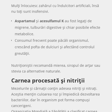
Mulți înlocuiesc zahărul cu îndulcitori artificiali, însă
nu toți sunt inofensivi.
Aspartamul
și
acesulfamul K
au fost legați de
migrene, tulburări digestive și chiar posibile efecte
metabolice.
Consumul frecvent poate păcăli organismul,
crescând pofta de dulciuri și afectând controlul
greutății.
Nutriționiștii recomandă mierea, siropul de arțar sau
stevia ca alternative naturale.
Carnea procesată și nitriții
Mezelurile și cârnații conțin adesea nitriți și nitrați.
Aceștia mențin culoarea roz și împiedică dezvoltarea
bacteriilor, dar în organism pot forma compuși
cancerigeni.
Organizația Mondială a Sănătății a clasificat carnea