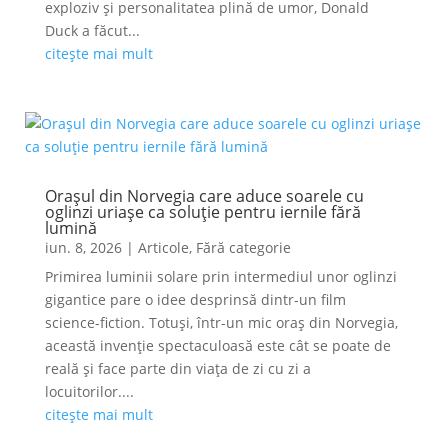
exploziv și personalitatea plină de umor, Donald
Duck a făcut...
citește mai mult
Orașul din Norvegia care aduce soarele cu
oglinzi uriașe ca soluție pentru iernile fără
lumină
iun. 8, 2026
|
Articole
,
Fără categorie
Primirea luminii solare prin intermediul unor oglinzi
gigantice pare o idee desprinsă dintr-un film
science-fiction. Totuși, într-un mic oraș din Norvegia,
această invenție spectaculoasă este cât se poate de
reală și face parte din viața de zi cu zi a
locuitorilor....
citește mai mult