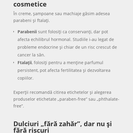
cosmetice
În creme, șampoane sau machiaje găsim adesea
parabeni și ftalați.
Parabenii
sunt folosiți ca conservanți, dar pot
afecta echilibrul hormonal. Studiile i-au legat de
probleme endocrine și chiar de un risc crescut de
cancer la sân.
Ftalații
, folosiți pentru a menține parfumul
persistent, pot afecta fertilitatea și dezvoltarea
copiilor.
Experții recomandă citirea etichetelor și alegerea
produselor etichetate „paraben-free” sau „phthalate-
free”.
Dulciuri „fără zahăr”, dar nu și
fără riscuri