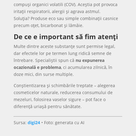
compuși organici volatili (COV). Aceștia pot provoca
iritații respiratorii, alergii și agrava astmul.
Soluția? Produse eco sau simple combinații casnice
precum oțet, bicarbonat și lămâie.
De ce e important să fim atenți
Multe dintre aceste substanțe sunt permise legal,
dar efectele lor pe termen lung ridică semne de
întrebare. Specialiștii spun că
nu expunerea
ocazională e problema
, ci acumularea zilnică, în
doze mici, din surse multiple.
Conștientizarea și schimbările treptate – alegerea
cosmeticelor naturale, reducerea consumului de
mezeluri, folosirea vaselor sigure – pot face o
diferență uriașă pentru sănătate.
Sursa:
digi24
• Foto: generata cu AI