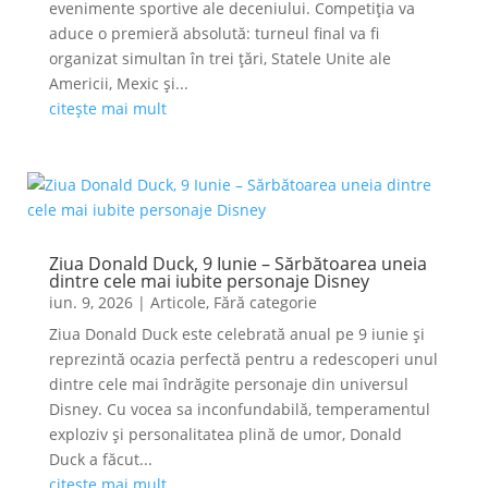
evenimente sportive ale deceniului. Competiția va
aduce o premieră absolută: turneul final va fi
organizat simultan în trei țări, Statele Unite ale
Americii, Mexic și...
citește mai mult
Ziua Donald Duck, 9 Iunie – Sărbătoarea uneia
dintre cele mai iubite personaje Disney
iun. 9, 2026
|
Articole
,
Fără categorie
Ziua Donald Duck este celebrată anual pe 9 iunie și
reprezintă ocazia perfectă pentru a redescoperi unul
dintre cele mai îndrăgite personaje din universul
Disney. Cu vocea sa inconfundabilă, temperamentul
exploziv și personalitatea plină de umor, Donald
Duck a făcut...
citește mai mult