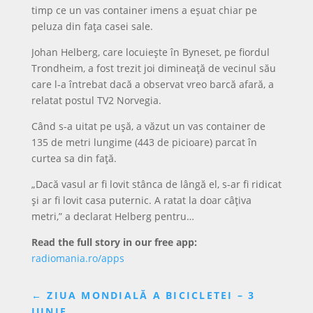
timp ce un vas container imens a eșuat chiar pe
peluza din fața casei sale.
Johan Helberg, care locuiește în Byneset, pe fiordul
Trondheim, a fost trezit joi dimineață de vecinul său
care l-a întrebat dacă a observat vreo barcă afară, a
relatat postul TV2 Norvegia.
Când s-a uitat pe ușă, a văzut un vas container de
135 de metri lungime (443 de picioare) parcat în
curtea sa din față.
„Dacă vasul ar fi lovit stânca de lângă el, s-ar fi ridicat
și ar fi lovit casa puternic. A ratat la doar câțiva
metri,” a declarat Helberg pentru…
Read the full story in our free app:
radiomania.ro/apps
←
ZIUA MONDIALĂ A BICICLETEI – 3
IUNIE