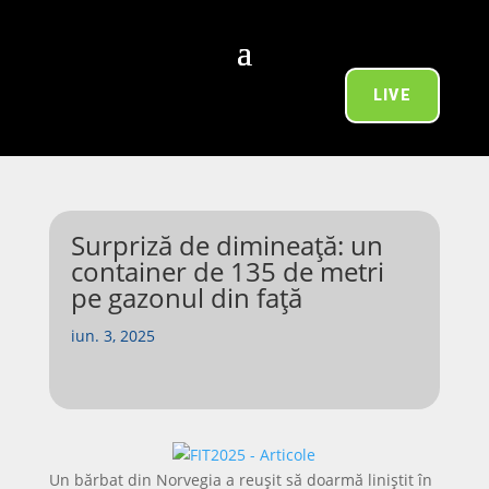
LIVE
Surpriză de dimineață: un
container de 135 de metri
pe gazonul din față
iun. 3, 2025
Un bărbat din Norvegia a reușit să doarmă liniștit în