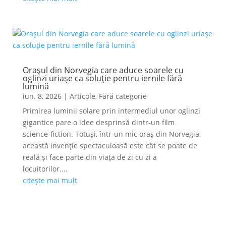
Orașul din Norvegia care aduce soarele cu
oglinzi uriașe ca soluție pentru iernile fără
lumină
iun. 8, 2026
|
Articole
,
Fără categorie
Primirea luminii solare prin intermediul unor oglinzi
gigantice pare o idee desprinsă dintr-un film
science-fiction. Totuși, într-un mic oraș din Norvegia,
această invenție spectaculoasă este cât se poate de
reală și face parte din viața de zi cu zi a
locuitorilor....
citește mai mult