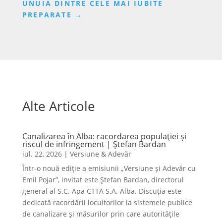
UNUIA DINTRE CELE MAI IUBITE
PREPARATE
→
Alte Articole
Canalizarea în Alba: racordarea populației și
riscul de infringement | Ștefan Bardan
iul. 22, 2026
|
Versiune & Adevăr
Într-o nouă ediție a emisiunii „Versiune și Adevăr cu
Emil Pojar”, invitat este Ștefan Bardan, directorul
general al S.C. Apa CTTA S.A. Alba. Discuția este
dedicată racordării locuitorilor la sistemele publice
de canalizare și măsurilor prin care autoritățile