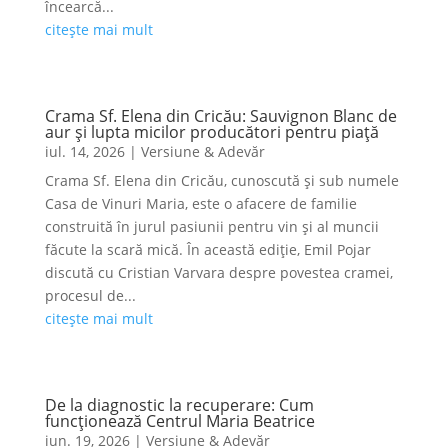
încearcă...
citește mai mult
Crama Sf. Elena din Cricău: Sauvignon Blanc de
aur și lupta micilor producători pentru piață
iul. 14, 2026
|
Versiune & Adevăr
Crama Sf. Elena din Cricău, cunoscută și sub numele
Casa de Vinuri Maria, este o afacere de familie
construită în jurul pasiunii pentru vin și al muncii
făcute la scară mică. În această ediție, Emil Pojar
discută cu Cristian Varvara despre povestea cramei,
procesul de...
citește mai mult
De la diagnostic la recuperare: Cum
funcționează Centrul Maria Beatrice
iun. 19, 2026
|
Versiune & Adevăr