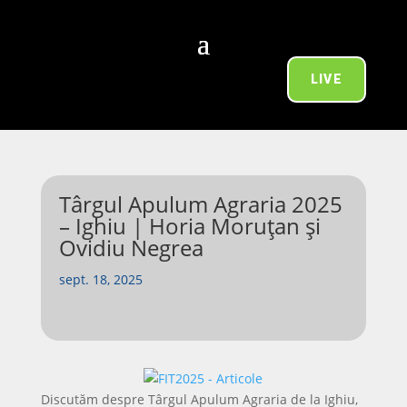
LIVE
Târgul Apulum Agraria 2025
– Ighiu | Horia Moruțan și
Ovidiu Negrea
sept. 18, 2025
Discutăm despre Târgul Apulum Agraria de la Ighiu,