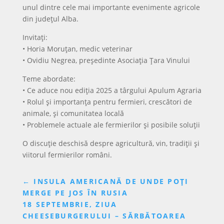
unul dintre cele mai importante evenimente agricole
din județul Alba.
Invitați:
• Horia Moruțan, medic veterinar
• Ovidiu Negrea, președinte Asociația Țara Vinului
Teme abordate:
• Ce aduce nou ediția 2025 a târgului Apulum Agraria
• Rolul și importanța pentru fermieri, crescători de
animale, și comunitatea locală
• Problemele actuale ale fermierilor și posibile soluții
O discuție deschisă despre agricultură, vin, tradiții și
viitorul fermierilor români.
←
INSULA AMERICANĂ DE UNDE POȚI
MERGE PE JOS ÎN RUSIA
18 SEPTEMBRIE, ZIUA
CHEESEBURGERULUI – SĂRBĂTOAREA