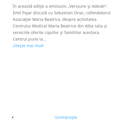
În această ediție a emisiunii „Versiune și Adevăr”,
Emil Pojar discută cu Sebastian Onac, cofondatorul
Asociației Maria Beatrice, despre activitatea
Centrului Medical Maria Beatrice din Alba Iulia și
serviciile oferite copiilor și familiilor acestora.
Centrul pune la...
citește mai mult
Urmărește