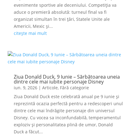
evenimente sportive ale deceniului. Competiția va
aduce o premieră absolută: turneul final va fi
organizat simultan în trei țări, Statele Unite ale
Americii, Mexic și...
citește mai mult
Ziua Donald Duck, 9 Iunie – Sărbătoarea uneia
dintre cele mai iubite personaje Disney
iun. 9, 2026
|
Articole
,
Fără categorie
Ziua Donald Duck este celebrată anual pe 9 iunie și
reprezintă ocazia perfectă pentru a redescoperi unul
dintre cele mai îndrăgite personaje din universul
Disney. Cu vocea sa inconfundabilă, temperamentul
exploziv și personalitatea plină de umor, Donald
Duck a făcut...