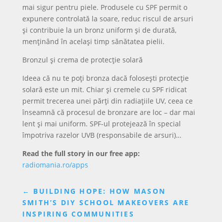
mai sigur pentru piele. Produsele cu SPF permit o
expunere controlată la soare, reduc riscul de arsuri
și contribuie la un bronz uniform și de durată,
menținând în același timp sănătatea pielii.
Bronzul și crema de protecție solară
Ideea că nu te poți bronza dacă folosești protecție
solară este un mit. Chiar și cremele cu SPF ridicat
permit trecerea unei părți din radiațiile UV, ceea ce
înseamnă că procesul de bronzare are loc – dar mai
lent și mai uniform. SPF-ul protejează în special
împotriva razelor UVB (responsabile de arsuri)…
Read the full story in our free app:
radiomania.ro/apps
←
BUILDING HOPE: HOW MASON
SMITH’S DIY SCHOOL MAKEOVERS ARE
INSPIRING COMMUNITIES