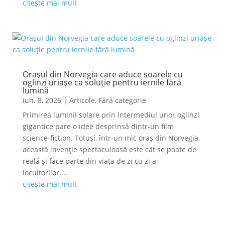
citește mai mult
Orașul din Norvegia care aduce soarele cu
oglinzi uriașe ca soluție pentru iernile fără
lumină
iun. 8, 2026
|
Articole
,
Fără categorie
Primirea luminii solare prin intermediul unor oglinzi
gigantice pare o idee desprinsă dintr-un film
science-fiction. Totuși, într-un mic oraș din Norvegia,
această invenție spectaculoasă este cât se poate de
reală și face parte din viața de zi cu zi a
locuitorilor....
citește mai mult