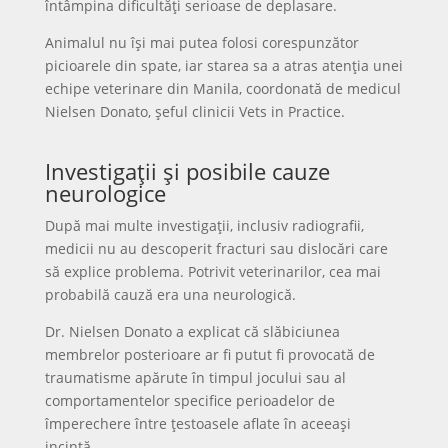
întâmpina dificultăți serioase de deplasare.
Animalul nu își mai putea folosi corespunzător
picioarele din spate, iar starea sa a atras atenția unei
echipe veterinare din Manila, coordonată de medicul
Nielsen Donato, șeful clinicii Vets in Practice.
Investigații și posibile cauze
neurologice
După mai multe investigații, inclusiv radiografii,
medicii nu au descoperit fracturi sau dislocări care
să explice problema. Potrivit veterinarilor, cea mai
probabilă cauză era una neurologică.
Dr. Nielsen Donato a explicat că slăbiciunea
membrelor posterioare ar fi putut fi provocată de
traumatisme apărute în timpul jocului sau al
comportamentelor specifice perioadelor de
împerechere între țestoasele aflate în aceeași
incintă.