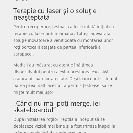
Terapie cu laser și o soluție
neașteptată
Pentru recuperare, țestoasa a fost tratată inițial cu
terapie cu laser antiinflamator. Totuși, adevărata
soluție inovatoare a venit odată cu montarea unor
roți portocalii atașate de partea inferioară a
carapacei.
Medicii au măsurat cu atenție înălțimea
dispozitivului pentru a evita presiunea excesivă
asupra picioarelor afectate. Deși la început sistemul
părea prea înalt, acesta i-a permis țestoasei să se
miște mult mai ușor.
„Când nu mai poți merge, iei
skateboardul”
După instalarea roților, reptila a început să se
deplaseze vizibil mai bine și a fost trimisă înapoi la
grădina zoologică de unde provenea.