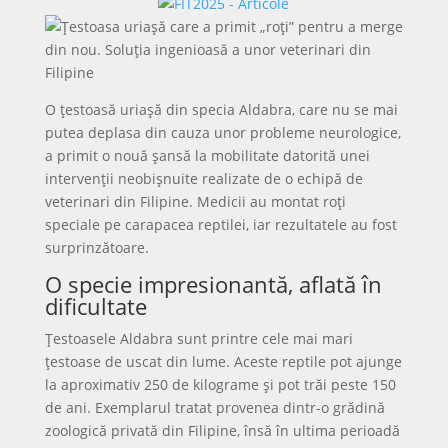
O țestoasă uriașă din specia Aldabra, care nu se mai
putea deplasa din cauza unor probleme neurologice,
a primit o nouă șansă la mobilitate datorită unei
intervenții neobișnuite realizate de o echipă de
veterinari din Filipine. Medicii au montat roți
speciale pe carapacea reptilei, iar rezultatele au fost
surprinzătoare.
O specie impresionantă, aflată în
dificultate
Țestoasele Aldabra sunt printre cele mai mari
țestoase de uscat din lume. Aceste reptile pot ajunge
la aproximativ 250 de kilograme și pot trăi peste 150
de ani. Exemplarul tratat provenea dintr-o grădină
zoologică privată din Filipine, însă în ultima perioadă