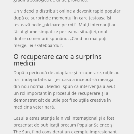
Un videoclip distribuit online a devenit rapid popular
după ce surprinde momentul în care țestoasa își
testează noile „picioare pe roți”. Mulți internauți au
făcut glume simpatice pe seama situației, unul
dintre comentarii spunând: „Când nu mai poți
merge, iei skateboardul”.
O recuperare care a surprins
medicii
După o perioadă de adaptare și recuperare, roțile au
fost îndepărtate, iar țestoasa a început să meargă
din nou normal. Medicii spun că intervenția a avut
un rol important în procesul de recuperare și a
demonstrat cât de utile pot fi soluțiile creative în
medicina veterinară.
Cazul a atras atenția la nivel internațional și a fost
prezentat de publicații precum Popular Science și
The Sun, fiind considerat un exemplu impresionant