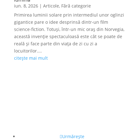
iun. 8, 2026
|
Articole
,
Fără categorie
Primirea luminii solare prin intermediul unor oglinzi
gigantice pare o idee desprinsă dintr-un film
science-fiction. Totuși, într-un mic oraș din Norvegia,
această invenție spectaculoasă este cât se poate de
reală și face parte din viața de zi cu zi a
locuitorilor....
citește mai mult
Urmărește