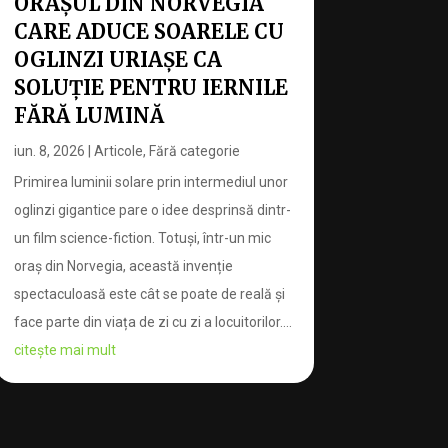
ORAȘUL DIN NORVEGIA
CARE ADUCE SOARELE CU
OGLINZI URIAȘE CA
SOLUȚIE PENTRU IERNILE
FĂRĂ LUMINĂ
iun. 8, 2026
|
Articole
,
Fără categorie
Primirea luminii solare prin intermediul unor
oglinzi gigantice pare o idee desprinsă dintr-
un film science-fiction. Totuși, într-un mic
oraș din Norvegia, această invenție
spectaculoasă este cât se poate de reală și
face parte din viața de zi cu zi a locuitorilor....
citește mai mult