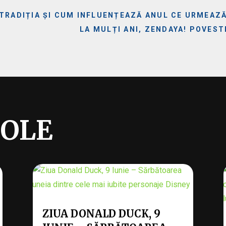
 TRADIȚIA ȘI CUM INFLUENȚEAZĂ ANUL CE URMEAZ
LA MULȚI ANI, ZENDAYA! POVES
COLE
ZIUA DONALD DUCK, 9