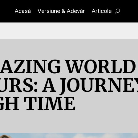
Acasă
Versiune & Adevăr
Articole
AZING WORLD
URS: A JOURNE
H TIME