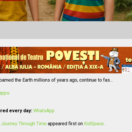
roamed the Earth millions of years ago, continue to fas…
/apps
red every day:
WhatsApp
A Journey Through Time
appeared first on
KidSpace
.