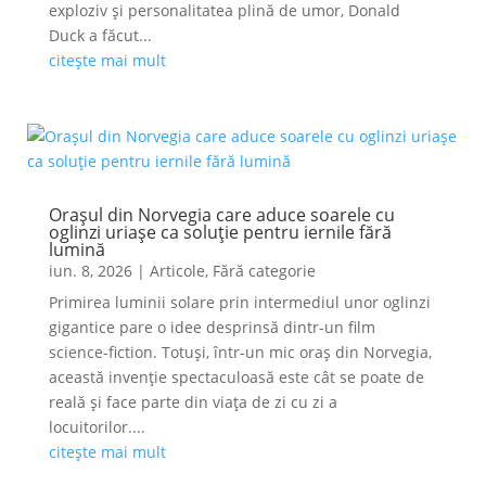
exploziv și personalitatea plină de umor, Donald
Duck a făcut...
citește mai mult
Orașul din Norvegia care aduce soarele cu
oglinzi uriașe ca soluție pentru iernile fără
lumină
iun. 8, 2026
|
Articole
,
Fără categorie
Primirea luminii solare prin intermediul unor oglinzi
gigantice pare o idee desprinsă dintr-un film
science-fiction. Totuși, într-un mic oraș din Norvegia,
această invenție spectaculoasă este cât se poate de
reală și face parte din viața de zi cu zi a
locuitorilor....
citește mai mult