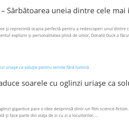
 – Sărbătoarea uneia dintre cele mai
ie și reprezintă ocazia perfectă pentru a redescoperi unul dintre 
tul exploziv și personalitatea plină de umor, Donald Duck a făcut
duce soarele cu oglinzi uriașe ca solu
glinzi gigantice pare o idee desprinsă dintr-un film science-fiction.
 și face parte din viața de zi cu zi a locuitorilor....