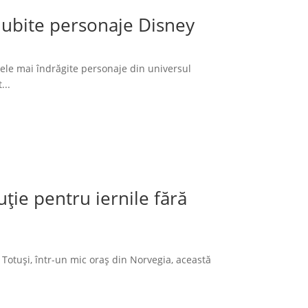
 iubite personaje Disney
cele mai îndrăgite personaje din universul
...
ție pentru iernile fără
 Totuși, într-un mic oraș din Norvegia, această