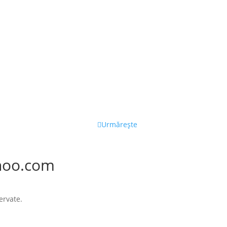
Urmărește
hoo.com
ervate.