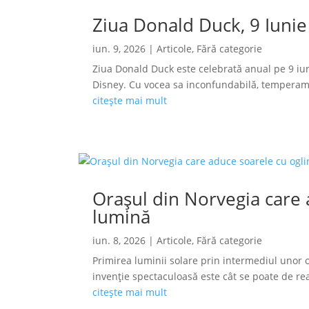
Ziua Donald Duck, 9 Iunie
iun. 9, 2026
|
Articole
,
Fără categorie
Ziua Donald Duck este celebrată anual pe 9 iun
Disney. Cu vocea sa inconfundabilă, temperamen
citește mai mult
Orașul din Norvegia care a
lumină
iun. 8, 2026
|
Articole
,
Fără categorie
Primirea luminii solare prin intermediul unor o
invenție spectaculoasă este cât se poate de reală
citește mai mult