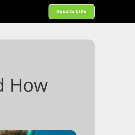
Ascultă LIVE
0
d How