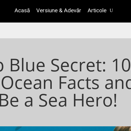
Acasă
Versiune & Adevăr
Articole
 Blue Secret: 1
 Ocean Facts an
Be a Sea Hero!