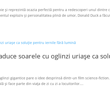
ie și reprezintă ocazia perfectă pentru a redescoperi unul dintre 
tul exploziv și personalitatea plină de umor, Donald Duck a făcut
duce soarele cu oglinzi uriașe ca solu
glinzi gigantice pare o idee desprinsă dintr-un film science-fiction.
 și face parte din viața de zi cu zi a locuitorilor....