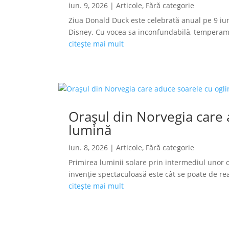
iun. 9, 2026
|
Articole
,
Fără categorie
Ziua Donald Duck este celebrată anual pe 9 iun
Disney. Cu vocea sa inconfundabilă, temperamen
citește mai mult
Orașul din Norvegia care a
lumină
iun. 8, 2026
|
Articole
,
Fără categorie
Primirea luminii solare prin intermediul unor o
invenție spectaculoasă este cât se poate de reală
citește mai mult