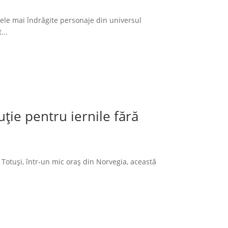
cele mai îndrăgite personaje din universul
...
ție pentru iernile fără
 Totuși, într-un mic oraș din Norvegia, această