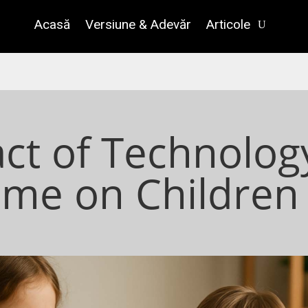
Acasă
Versiune & Adevăr
Articole
ct of Technolog
ime on Children