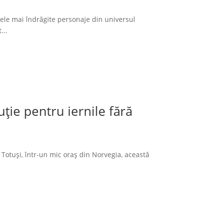
cele mai îndrăgite personaje din universul
...
ție pentru iernile fără
 Totuși, într-un mic oraș din Norvegia, această