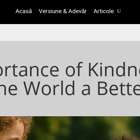
Acasă
Versiune & Adevăr
Articole
rtance of Kindn
he World a Bette