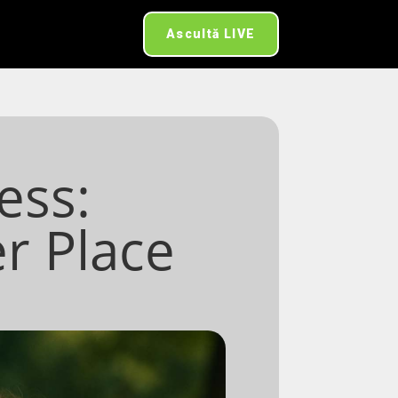
Ascultă LIVE
ess:
r Place