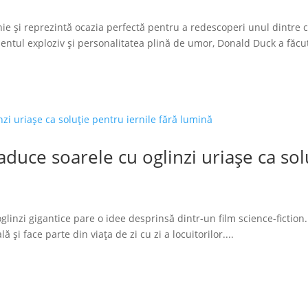
ie și reprezintă ocazia perfectă pentru a redescoperi unul dintre 
tul exploziv și personalitatea plină de umor, Donald Duck a făcut
duce soarele cu oglinzi uriașe ca solu
glinzi gigantice pare o idee desprinsă dintr-un film science-fiction.
 și face parte din viața de zi cu zi a locuitorilor....