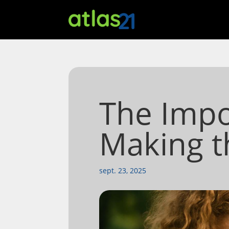
The Impo
Making t
sept. 23, 2025