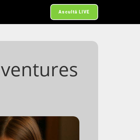
Ascultă LIVE
dventures