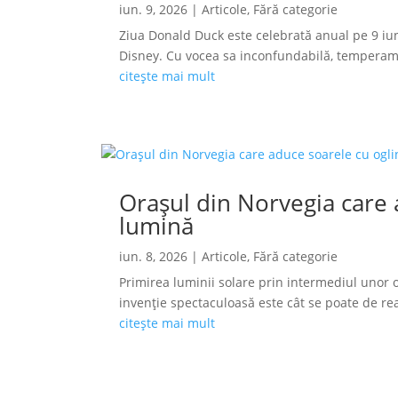
iun. 9, 2026
|
Articole
,
Fără categorie
Ziua Donald Duck este celebrată anual pe 9 iun
Disney. Cu vocea sa inconfundabilă, temperamen
citește mai mult
Orașul din Norvegia care a
lumină
iun. 8, 2026
|
Articole
,
Fără categorie
Primirea luminii solare prin intermediul unor o
invenție spectaculoasă este cât se poate de reală
citește mai mult