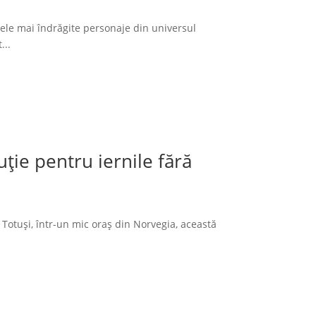
cele mai îndrăgite personaje din universul
...
ție pentru iernile fără
 Totuși, într-un mic oraș din Norvegia, această