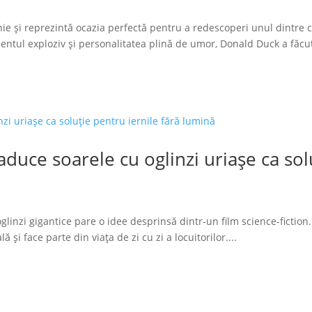
ie și reprezintă ocazia perfectă pentru a redescoperi unul dintre 
tul exploziv și personalitatea plină de umor, Donald Duck a făcut
duce soarele cu oglinzi uriașe ca solu
glinzi gigantice pare o idee desprinsă dintr-un film science-fiction.
 și face parte din viața de zi cu zi a locuitorilor....