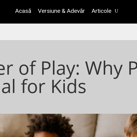
Acasă
Versiune & Adevăr
Articole
r of Play: Why 
ial for Kids