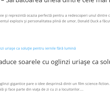
ie și reprezintă ocazia perfectă pentru a redescoperi unul dintre 
tul exploziv și personalitatea plină de umor, Donald Duck a făcut
duce soarele cu oglinzi uriașe ca solu
glinzi gigantice pare o idee desprinsă dintr-un film science-fiction.
 și face parte din viața de zi cu zi a locuitorilor....