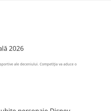
ală 2026
sportive ale deceniului. Competiția va aduce o
 iubite personaje Disney