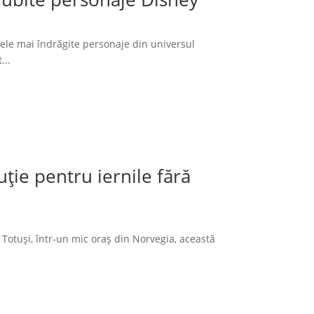
cele mai îndrăgite personaje din universul
...
ție pentru iernile fără
 Totuși, într-un mic oraș din Norvegia, această