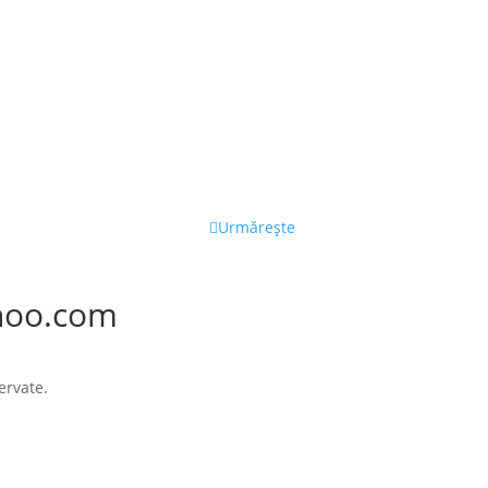
Urmărește
hoo.com
ervate.