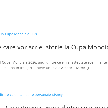
 care vor scrie istorie la Cupa Mondi
l Cupei Mondiale 2026, unul dintre cele mai așteptate evenimente 
imultan în trei țări, Statele Unite ale Americii, Mexic și...
 – Sărbătoarea uneia dintre cele mai