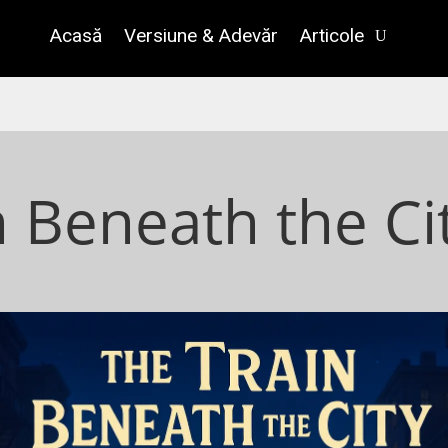
Acasă
Versiune & Adevăr
Articole
n Beneath the Ci