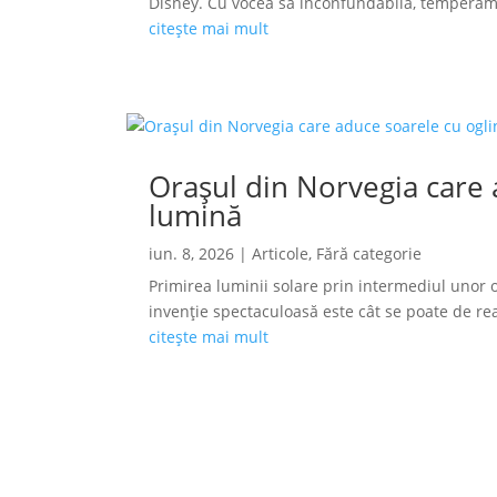
Disney. Cu vocea sa inconfundabilă, temperamen
citește mai mult
Orașul din Norvegia care a
lumină
iun. 8, 2026
|
Articole
,
Fără categorie
Primirea luminii solare prin intermediul unor o
invenție spectaculoasă este cât se poate de reală
citește mai mult