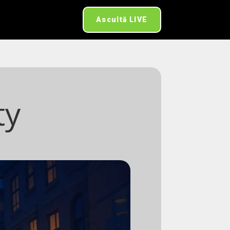
Ascultă LIVE
ty