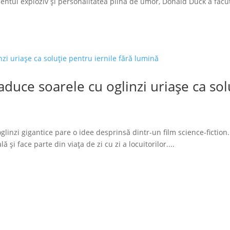
tul exploziv și personalitatea plină de umor, Donald Duck a făcut
duce soarele cu oglinzi uriașe ca solu
glinzi gigantice pare o idee desprinsă dintr-un film science-fiction.
 și face parte din viața de zi cu zi a locuitorilor....