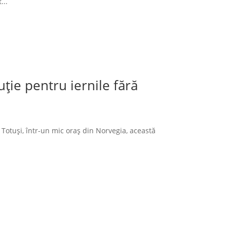
...
ție pentru iernile fără
 Totuși, într-un mic oraș din Norvegia, această