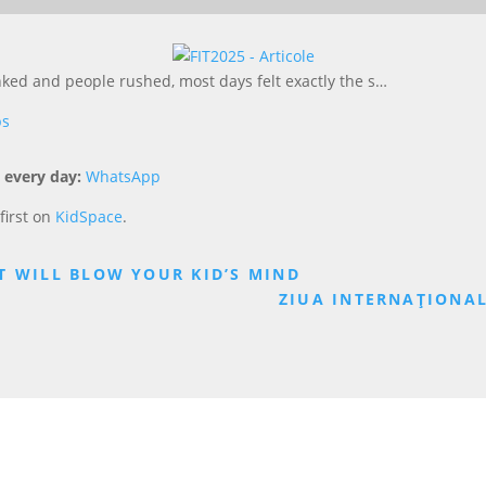
onked and people rushed, most days felt exactly the s…
ps
 every day:
WhatsApp
first on
KidSpace
.
T WILL BLOW YOUR KID’S MIND
ZIUA INTERNAȚIONAL