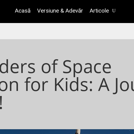
Acasă
Versiune & Adevăr
Articole
ers of Space
on for Kids: A J
!