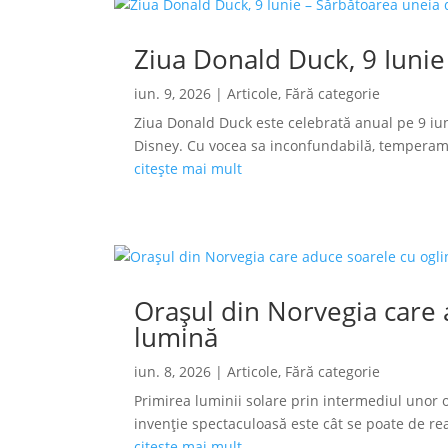
Ziua Donald Duck, 9 Iunie
iun. 9, 2026
|
Articole
,
Fără categorie
Ziua Donald Duck este celebrată anual pe 9 iun
Disney. Cu vocea sa inconfundabilă, temperamen
citește mai mult
Orașul din Norvegia care a
lumină
iun. 8, 2026
|
Articole
,
Fără categorie
Primirea luminii solare prin intermediul unor o
invenție spectaculoasă este cât se poate de reală
citește mai mult