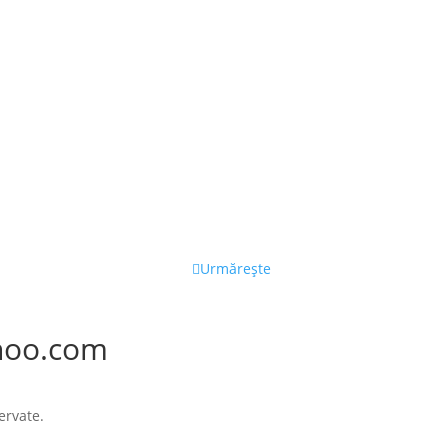
Urmărește
hoo.com
ervate.