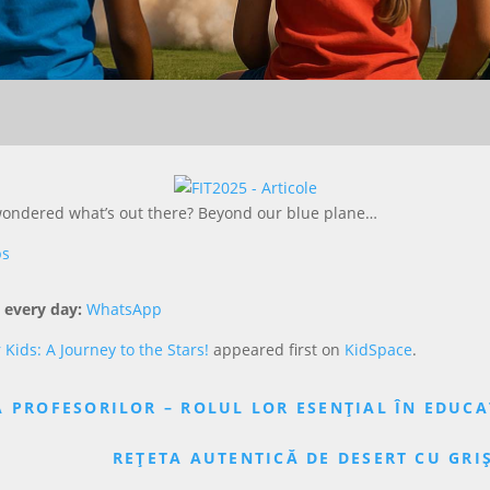
 wondered what’s out there? Beyond our blue plane…
ps
 every day:
WhatsApp
Kids: A Journey to the Stars!
appeared first on
KidSpace
.
 PROFESORILOR – ROLUL LOR ESENȚIAL ÎN EDUCA
REȚETA AUTENTICĂ DE DESERT CU GRIȘ