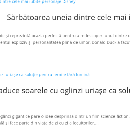
 – Sărbătoarea uneia dintre cele mai
ie și reprezintă ocazia perfectă pentru a redescoperi unul dintre 
tul exploziv și personalitatea plină de umor, Donald Duck a făcut
duce soarele cu oglinzi uriașe ca solu
glinzi gigantice pare o idee desprinsă dintr-un film science-fiction.
 și face parte din viața de zi cu zi a locuitorilor....