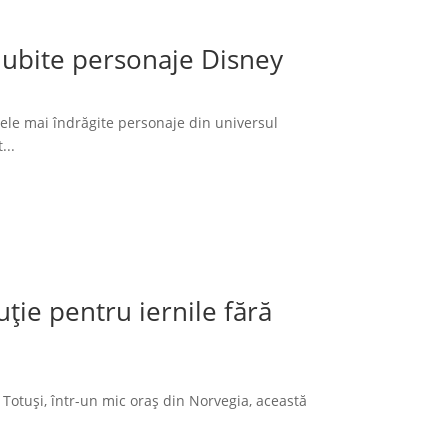
 iubite personaje Disney
cele mai îndrăgite personaje din universul
...
ție pentru iernile fără
 Totuși, într-un mic oraș din Norvegia, această