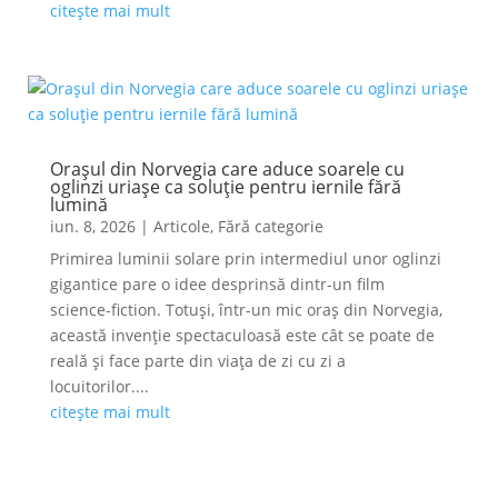
citește mai mult
Orașul din Norvegia care aduce soarele cu
oglinzi uriașe ca soluție pentru iernile fără
lumină
iun. 8, 2026
|
Articole
,
Fără categorie
Primirea luminii solare prin intermediul unor oglinzi
gigantice pare o idee desprinsă dintr-un film
science-fiction. Totuși, într-un mic oraș din Norvegia,
această invenție spectaculoasă este cât se poate de
reală și face parte din viața de zi cu zi a
locuitorilor....
citește mai mult