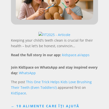
Keeping your child’s teeth clean is crucial for their
health – but let’s be honest, convincin…
Read the full story in our app:
kidspace.ai/apps
Join KidSpace on WhatsApp and stay inspired every
day:
WhatsApp
The post
This One Trick Helps Kids Love Brushing
Their Teeth (Even Toddlers!)
appeared first on
KidSpace
.
←
10 ALIMENTE CARE ÎȚI AJUTĂ