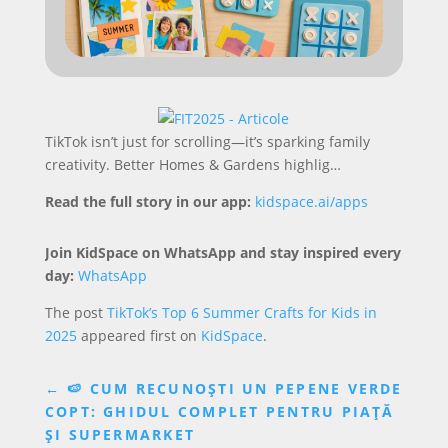
TikTok isn’t just for scrolling—it’s sparking family
creativity. Better Homes & Gardens highlig…
Read the full story in our app:
kidspace.ai/apps
Join KidSpace on WhatsApp and stay inspired every
day:
WhatsApp
The post
TikTok’s Top 6 Summer Crafts for Kids in
2025
appeared first on
KidSpace
.
←
🍉 CUM RECUNOȘTI UN PEPENE VERDE
COPT: GHIDUL COMPLET PENTRU PIAȚĂ
ȘI SUPERMARKET