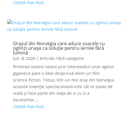
citește mai mult
Orașul din Norvegia care aduce soarele cu
oglinzi uriașe ca soluție pentru iernile fără
lumină
iun. 8, 2026
|
Articole
,
Fără categorie
Primirea luminii solare prin intermediul unor oglinzi
gigantice pare o idee desprinsă dintr-un film
science-fiction. Totuși, într-un mic oraș din Norvegia,
această invenție spectaculoasă este cât se poate de
reală și face parte din viața de zi cu zi a
locuitorilor....
citește mai mult