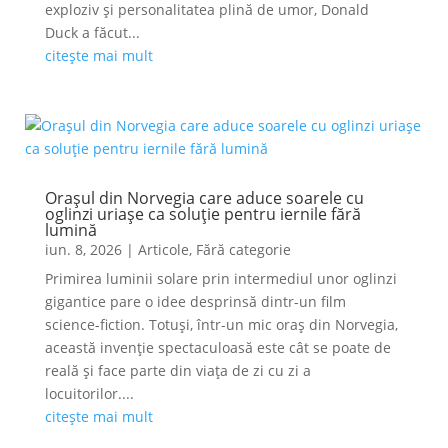
exploziv și personalitatea plină de umor, Donald
Duck a făcut...
citește mai mult
Orașul din Norvegia care aduce soarele cu
oglinzi uriașe ca soluție pentru iernile fără
lumină
iun. 8, 2026
|
Articole
,
Fără categorie
Primirea luminii solare prin intermediul unor oglinzi
gigantice pare o idee desprinsă dintr-un film
science-fiction. Totuși, într-un mic oraș din Norvegia,
această invenție spectaculoasă este cât se poate de
reală și face parte din viața de zi cu zi a
locuitorilor....
citește mai mult