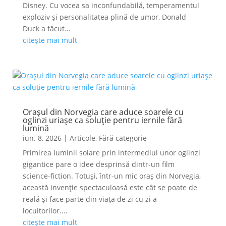
Disney. Cu vocea sa inconfundabilă, temperamentul
exploziv și personalitatea plină de umor, Donald
Duck a făcut...
citește mai mult
Orașul din Norvegia care aduce soarele cu
oglinzi uriașe ca soluție pentru iernile fără
lumină
iun. 8, 2026
|
Articole
,
Fără categorie
Primirea luminii solare prin intermediul unor oglinzi
gigantice pare o idee desprinsă dintr-un film
science-fiction. Totuși, într-un mic oraș din Norvegia,
această invenție spectaculoasă este cât se poate de
reală și face parte din viața de zi cu zi a
locuitorilor....
citește mai mult