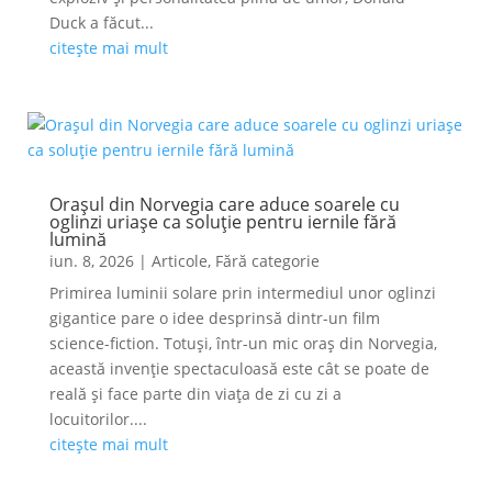
Duck a făcut...
citește mai mult
Orașul din Norvegia care aduce soarele cu
oglinzi uriașe ca soluție pentru iernile fără
lumină
iun. 8, 2026
|
Articole
,
Fără categorie
Primirea luminii solare prin intermediul unor oglinzi
gigantice pare o idee desprinsă dintr-un film
science-fiction. Totuși, într-un mic oraș din Norvegia,
această invenție spectaculoasă este cât se poate de
reală și face parte din viața de zi cu zi a
locuitorilor....
citește mai mult