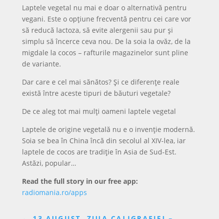
Laptele vegetal nu mai e doar o alternativă pentru
vegani. Este o opțiune frecventă pentru cei care vor
să reducă lactoza, să evite alergenii sau pur și
simplu să încerce ceva nou. De la soia la ovăz, de la
migdale la cocos – rafturile magazinelor sunt pline
de variante.
Dar care e cel mai sănătos? Și ce diferențe reale
există între aceste tipuri de băuturi vegetale?
De ce aleg tot mai mulți oameni laptele vegetal
Laptele de origine vegetală nu e o invenție modernă.
Soia se bea în China încă din secolul al XIV-lea, iar
laptele de cocos are tradiție în Asia de Sud-Est.
Astăzi, popular…
Read the full story in our free app:
radiomania.ro/apps
←
13 AUGUST, ZIUA CALIGRAFIEI –