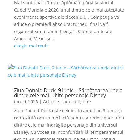
Mai sunt doar câteva săptămâni până la startul
Cupei Mondiale 2026, unul dintre cele mai așteptate
evenimente sportive ale deceniului. Competiția va
aduce o premieră absolută: turneul final va fi
organizat simultan în trei țări, Statele Unite ale
Americii, Mexic și...
citește mai mult
Ziua Donald Duck, 9 Iunie – Sărbătoarea uneia
dintre cele mai iubite personaje Disney
iun. 9, 2026
|
Articole
,
Fără categorie
Ziua Donald Duck este celebrată anual pe 9 iunie și
reprezintă ocazia perfectă pentru a redescoperi unul
dintre cele mai îndrăgite personaje din universul
Disney. Cu vocea sa inconfundabilă, temperamentul
exploziv și personalitatea plină de umor, Donald