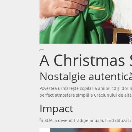
A Christmas 
Nostalgie autentic
Povestea urmărește copilăria anilor ’40 și dori
perfect atmosfera simplă a Crăciunului de altă
Impact
În SUA, a devenit tradiție anuală, fiind difuzat