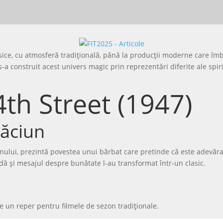
asice, cu atmosferă tradițională, până la producții moderne care îm
a construit acest univers magic prin reprezentări diferite ale spiri
4th Street (1947)
răciun
nului, prezintă povestea unui bărbat care pretinde că este adevăr
dă și mesajul despre bunătate l-au transformat într-un clasic.
e un reper pentru filmele de sezon tradiționale.