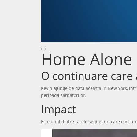
Home Alone 2
O continuare care a
Kevin ajunge de data aceasta în New York, într
perioada sărbătorilor.
Impact
Este unul dintre rarele sequel-uri care concure