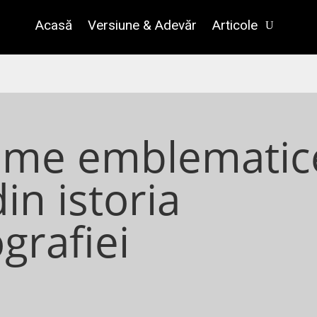
Acasă
Versiune & Adevăr
Articole
ilme emblematic
in istoria
grafiei