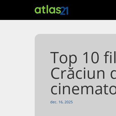
Top 10 f
Crăciun d
cinemato
dec. 16, 2025