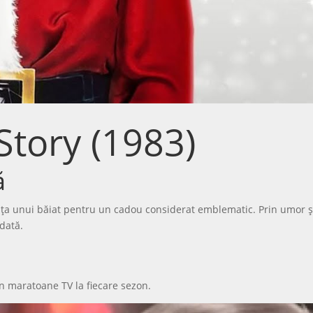
Story (1983)
ă
nța unui băiat pentru un cadou considerat emblematic. Prin umor și 
dată.
 în maratoane TV la fiecare sezon.