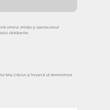
bină umorul, emoția și spectaculosul
tului sărbătorilor.
atul Moș Crăciun și încearcă să demonstreze