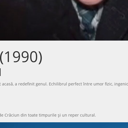
(1990)
l
acasă, a redefinit genul. Echilibrul perfect între umor fizic, ingeni
e Crăciun din toate timpurile și un reper cultural.