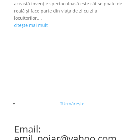
această invenție spectaculoasă este cât se poate de
reală și face parte din viața de zi cu zi a
locuitorilor....
citește mai mult
Urmărește
Email:
emil_pojar@yahoo.com