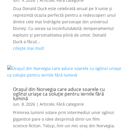
iun. 9, 2026
|
Articole
,
Fără categorie
Ziua Donald Duck este celebrată anual pe 9 iunie și
reprezintă ocazia perfectă pentru a redescoperi unul
dintre cele mai îndrăgite personaje din universul
Disney. Cu vocea sa inconfundabilă, temperamentul
exploziv și personalitatea plină de umor, Donald
Duck a făcut...
citește mai mult
Orașul din Norvegia care aduce soarele cu
oglinzi uriașe ca soluție pentru iernile fără
lumină
iun. 8, 2026
|
Articole
,
Fără categorie
Primirea luminii solare prin intermediul unor oglinzi
gigantice pare o idee desprinsă dintr-un film
science-fiction. Totuși, într-un mic oraș din Norvegia,