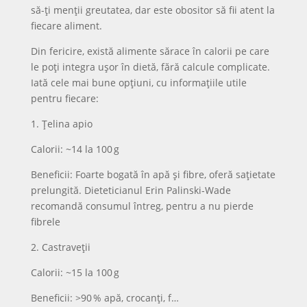
să-ți menții greutatea, dar este obositor să fii atent la
fiecare aliment.
Din fericire, există alimente sărace în calorii pe care
le poți integra ușor în dietă, fără calcule complicate.
Iată cele mai bune opțiuni, cu informațiile utile
pentru fiecare:
1. Țelina apio
Calorii: ~14 la 100 g
Beneficii: Foarte bogată în apă și fibre, oferă sațietate
prelungită. Dieteticianul Erin Palinski‑Wade
recomandă consumul întreg, pentru a nu pierde
fibrele
2. Castraveții
Calorii: ~15 la 100 g
Beneficii: >90 % apă, crocanți, f…