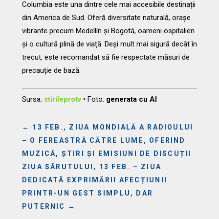
Columbia este una dintre cele mai accesibile destinații
din America de Sud. Oferă diversitate naturală, orașe
vibrante precum Medellín și Bogotá, oameni ospitalieri
și o cultură plină de viață. Deși mult mai sigură decât în
trecut, este recomandat să fie respectate măsuri de
precauție de bază.
Sursa:
stirileprotv
• Foto:
generata cu AI
←
13 FEB., ZIUA MONDIALĂ A RADIOULUI
– O FEREASTRĂ CĂTRE LUME, OFERIND
MUZICĂ, ȘTIRI ȘI EMISIUNI DE DISCUȚII
ZIUA SĂRUTULUI, 13 FEB. – ZIUA
DEDICATĂ EXPRIMĂRII AFECȚIUNII
PRINTR-UN GEST SIMPLU, DAR
PUTERNIC
→