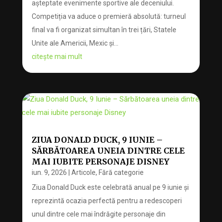
așteptate evenimente sportive ale deceniului.
Competiția va aduce o premieră absolută: turneul
final va fi organizat simultan în trei țări, Statele
Unite ale Americii, Mexic și...
citește mai mult
ZIUA DONALD DUCK, 9 IUNIE –
SĂRBĂTOAREA UNEIA DINTRE CELE
MAI IUBITE PERSONAJE DISNEY
iun. 9, 2026
|
Articole
,
Fără categorie
Ziua Donald Duck este celebrată anual pe 9 iunie și
reprezintă ocazia perfectă pentru a redescoperi
unul dintre cele mai îndrăgite personaje din