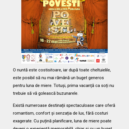
O nuntă este costisitoare, iar după toate cheltuielile,
este posibil să nu mai rămână un buget generos
pentru luna de miere. Totuși, prima vacanță ca soți nu
trebuie să vă golească buzunarele.
Există numeroase destinații spectaculoase care oferă
romantism, confort și senzația de lux, fără costuri
exagerate. Cu puțină planificare, luna de miere poate
deveni o experiență memorabilă, chiar și cu un buget