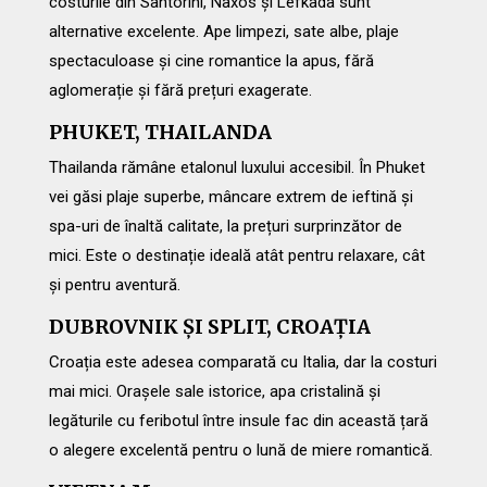
costurile din Santorini, Naxos și Lefkada sunt
alternative excelente. Ape limpezi, sate albe, plaje
spectaculoase și cine romantice la apus, fără
aglomerație și fără prețuri exagerate.
PHUKET, THAILANDA
Thailanda rămâne etalonul luxului accesibil. În Phuket
vei găsi plaje superbe, mâncare extrem de ieftină și
spa-uri de înaltă calitate, la prețuri surprinzător de
mici. Este o destinație ideală atât pentru relaxare, cât
și pentru aventură.
DUBROVNIK ȘI SPLIT, CROAȚIA
Croația este adesea comparată cu Italia, dar la costuri
mai mici. Orașele sale istorice, apa cristalină și
legăturile cu feribotul între insule fac din această țară
o alegere excelentă pentru o lună de miere romantică.