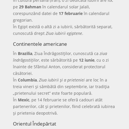
În cultura persană (Iran), o zi dedicată iubirii are loc
pe
29 Bahman
în calendarul solar Jalali,
corespunzând datei de
17 februarie
în calendarul
gregorian.
În Egipt există o altă zi a iubirii, sărbătorită separat,
cunoscută drept
Ziua iubirii egiptene
.
Continentele americane
În
Brazilia
, Ziua Îndrăgostiților, cunoscută ca
ziua
îndrăgostiților
, este sărbătorită pe
12 iunie
, cu o zi
înainte de Sfântul Anton, considerat protectorul
căsătoriei.
În
Columbia
,
Ziua iubirii și a prieteniei
are loc în a
treia vineri și sâmbătă din septembrie, iar tradiția
„prietenului secret” este foarte populară.
În
Mexic
, pe 14 februarie se oferă cadouri atât
partenerilor, cât și prietenilor, fiind celebrată iubirea
și prietenia deopotrivă.
Orientul Îndepărtat