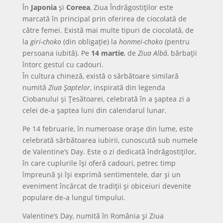
În
Japonia
și
Coreea
, Ziua Îndrăgostiților este
marcată în principal prin oferirea de ciocolată de
către femei. Există mai multe tipuri de ciocolată, de
la
giri-choko
(din obligație) la
honmei-choko
(pentru
persoana iubită). Pe
14 martie
, de
Ziua Albă
, bărbații
întorc gestul cu cadouri.
În cultura chineză, există o sărbătoare similară
numită
Ziua Șaptelor
, inspirată din legenda
Ciobanului și Țesătoarei, celebrată în a șaptea zi a
celei de-a șaptea luni din calendarul lunar.
Pe 14 februarie, în numeroase orașe din lume, este
celebrată sărbătoarea iubirii, cunoscută sub numele
de Valentine’s Day. Este o zi dedicată îndrăgostiților,
în care cuplurile își oferă cadouri, petrec timp
împreună și își exprimă sentimentele, dar și un
eveniment încărcat de tradiții și obiceiuri devenite
populare de-a lungul timpului.
Valentine’s Day, numită în România și Ziua