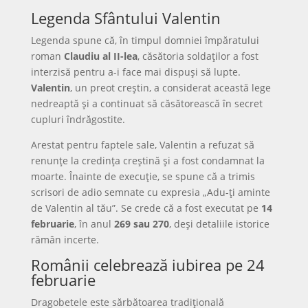
Legenda Sfântului Valentin
Legenda spune că, în timpul domniei împăratului
roman
Claudiu al II-lea
, căsătoria soldaților a fost
interzisă pentru a-i face mai dispuși să lupte.
Valentin
, un preot creștin, a considerat această lege
nedreaptă și a continuat să căsătorească în secret
cupluri îndrăgostite.
Arestat pentru faptele sale, Valentin a refuzat să
renunțe la credința creștină și a fost condamnat la
moarte. Înainte de execuție, se spune că a trimis
scrisori de adio semnate cu expresia „Adu-ți aminte
de Valentin al tău”. Se crede că a fost executat pe
14
februarie
, în anul
269 sau 270
, deși detaliile istorice
rămân incerte.
Românii celebrează iubirea pe 24
februarie
Dragobetele este sărbătoarea tradițională