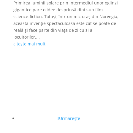
Primirea luminii solare prin intermediul unor oglinzi
gigantice pare o idee desprinsă dintr-un film
science-fiction. Totuși, într-un mic oraș din Norvegia,
această invenție spectaculoasă este cât se poate de
reală și face parte din viața de zi cu zi a
locuitorilor....
citește mai mult
Urmărește