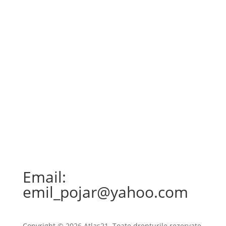
viața de zi cu zi a locuitorilor....
Email:
emil_pojar@yahoo.com
Copyright © 2026 Atlas21. Toate drepturile rezervate.