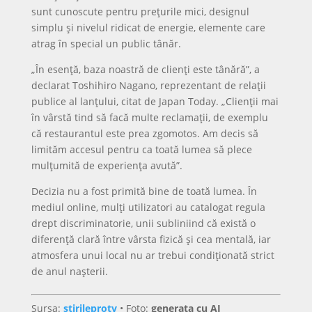
sunt cunoscute pentru prețurile mici, designul
simplu și nivelul ridicat de energie, elemente care
atrag în special un public tânăr.
„În esență, baza noastră de clienți este tânără”, a
declarat Toshihiro Nagano, reprezentant de relații
publice al lanțului, citat de Japan Today. „Clienții mai
în vârstă tind să facă multe reclamații, de exemplu
că restaurantul este prea zgomotos. Am decis să
limităm accesul pentru ca toată lumea să plece
mulțumită de experiența avută”.
Decizia nu a fost primită bine de toată lumea. În
mediul online, mulți utilizatori au catalogat regula
drept discriminatorie, unii subliniind că există o
diferență clară între vârsta fizică și cea mentală, iar
atmosfera unui local nu ar trebui condiționată strict
de anul nașterii.
Sursa:
stirileprotv
• Foto:
generata cu AI