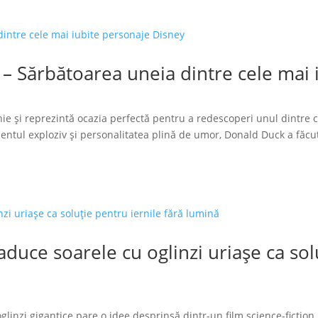
 – Sărbătoarea uneia dintre cele mai
ie și reprezintă ocazia perfectă pentru a redescoperi unul dintre 
tul exploziv și personalitatea plină de umor, Donald Duck a făcut
duce soarele cu oglinzi uriașe ca solu
glinzi gigantice pare o idee desprinsă dintr-un film science-fiction.