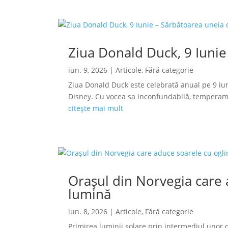
Ziua Donald Duck, 9 Iunie
iun. 9, 2026
|
Articole
,
Fără categorie
Ziua Donald Duck este celebrată anual pe 9 iun
Disney. Cu vocea sa inconfundabilă, temperamen
citește mai mult
Orașul din Norvegia care a
lumină
iun. 8, 2026
|
Articole
,
Fără categorie
Primirea luminii solare prin intermediul unor o