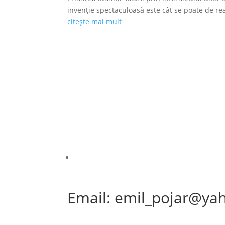
invenție spectaculoasă este cât se poate de reală
citește mai mult
Email: emil_pojar@ya