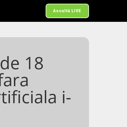
Ascultă LIVE
 de 18
fara
ificiala i-