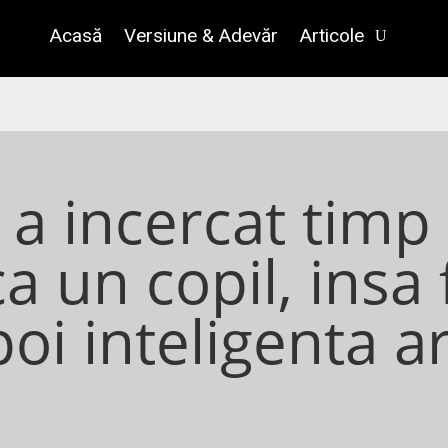
Acasă
Versiune & Adevăr
Articole
 a incercat timp
ca un copil, insa 
i inteligenta art