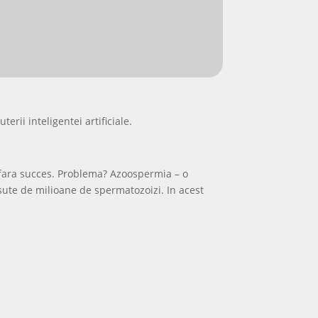
rii inteligentei artificiale.
me, fara succes. Problema? Azoospermia – o
 sute de milioane de spermatozoizi. In acest