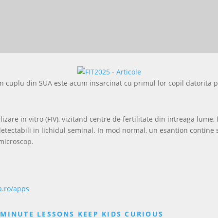
 cuplu din SUA este acum insarcinat cu primul lor copil datorita pute
lizare in vitro (FIV), vizitand centre de fertilitate din intreaga lu
detectabili in lichidul seminal. In mod normal, un esantion contine
 microscop.
a.ro/apps
MINUTE LESSONS KEEP KIDS CURIOUS