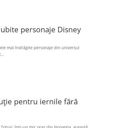
 iubite personaje Disney
cele mai îndrăgite personaje din universul
...
ție pentru iernile fără
 Totuși, într-un mic oraș din Norvegia, această