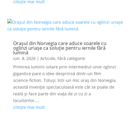
citește mai mult
Orașul din Norvegia care aduce soarele cu
oglinzi uriașe ca soluție pentru iernile fără
lumină
iun. 8, 2026
|
Articole
,
Fără categorie
Primirea luminii solare prin intermediul unor oglinzi
gigantice pare o idee desprinsă dintr-un film
science-fiction. Totuși, într-un mic oraș din Norvegia,
această invenție spectaculoasă este cât se poate de
reală și face parte din viața de zi cu zi a
locuitorilor....
citește mai mult