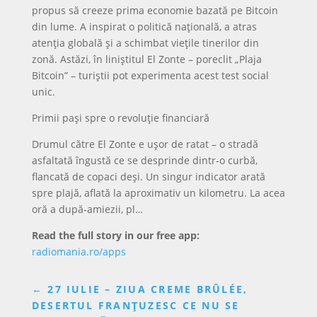
propus să creeze prima economie bazată pe Bitcoin
din lume. A inspirat o politică națională, a atras
atenția globală și a schimbat viețile tinerilor din
zonă. Astăzi, în liniștitul El Zonte – poreclit „Plaja
Bitcoin” – turiștii pot experimenta acest test social
unic.
Primii pași spre o revoluție financiară
Drumul către El Zonte e ușor de ratat – o stradă
asfaltată îngustă ce se desprinde dintr-o curbă,
flancată de copaci deși. Un singur indicator arată
spre plajă, aflată la aproximativ un kilometru. La acea
oră a după-amiezii, pl…
Read the full story in our free app:
radiomania.ro/apps
←
27 IULIE – ZIUA CREME BRÛLÉE,
DESERTUL FRANȚUZESC CE NU SE