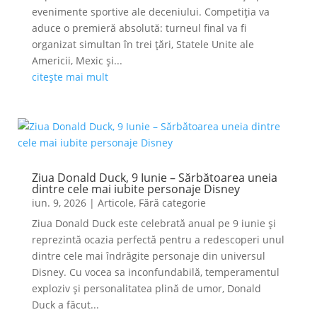
evenimente sportive ale deceniului. Competiția va
aduce o premieră absolută: turneul final va fi
organizat simultan în trei țări, Statele Unite ale
Americii, Mexic și...
citește mai mult
Ziua Donald Duck, 9 Iunie – Sărbătoarea uneia
dintre cele mai iubite personaje Disney
iun. 9, 2026
|
Articole
,
Fără categorie
Ziua Donald Duck este celebrată anual pe 9 iunie și
reprezintă ocazia perfectă pentru a redescoperi unul
dintre cele mai îndrăgite personaje din universul
Disney. Cu vocea sa inconfundabilă, temperamentul
exploziv și personalitatea plină de umor, Donald
Duck a făcut...