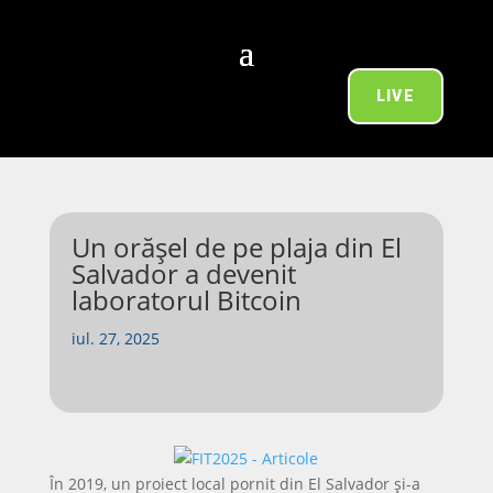
LIVE
Un orășel de pe plaja din El
Salvador a devenit
laboratorul Bitcoin
iul. 27, 2025
În 2019, un proiect local pornit din El Salvador și-a