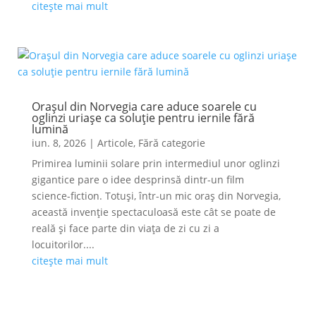
citește mai mult
Orașul din Norvegia care aduce soarele cu
oglinzi uriașe ca soluție pentru iernile fără
lumină
iun. 8, 2026
|
Articole
,
Fără categorie
Primirea luminii solare prin intermediul unor oglinzi
gigantice pare o idee desprinsă dintr-un film
science-fiction. Totuși, într-un mic oraș din Norvegia,
această invenție spectaculoasă este cât se poate de
reală și face parte din viața de zi cu zi a
locuitorilor....
citește mai mult