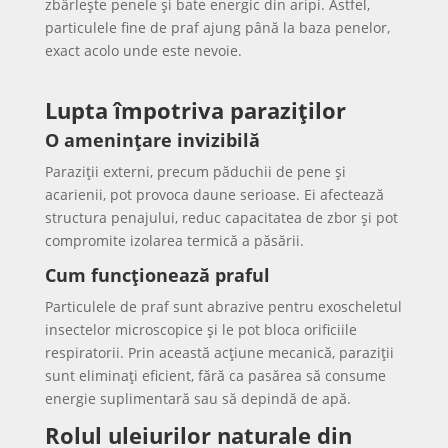
zbârlește penele și bate energic din aripi. Astfel,
particulele fine de praf ajung până la baza penelor,
exact acolo unde este nevoie.
Lupta împotriva paraziților
O amenințare invizibilă
Paraziții externi, precum păduchii de pene și
acarienii, pot provoca daune serioase. Ei afectează
structura penajului, reduc capacitatea de zbor și pot
compromite izolarea termică a păsării.
Cum funcționează praful
Particulele de praf sunt abrazive pentru exoscheletul
insectelor microscopice și le pot bloca orificiile
respiratorii. Prin această acțiune mecanică, paraziții
sunt eliminați eficient, fără ca pasărea să consume
energie suplimentară sau să depindă de apă.
Rolul uleiurilor naturale din