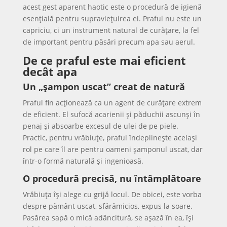
acest gest aparent haotic este o procedură de igienă
esențială pentru supraviețuirea ei. Praful nu este un
capriciu, ci un instrument natural de curățare, la fel
de important pentru păsări precum apa sau aerul.
De ce praful este mai eficient
decât apa
Un „șampon uscat” creat de natură
Praful fin acționează ca un agent de curățare extrem
de eficient. El sufocă acarienii și păduchii ascunși în
penaj și absoarbe excesul de ulei de pe piele.
Practic, pentru vrăbiuțe, praful îndeplinește același
rol pe care îl are pentru oameni șamponul uscat, dar
într-o formă naturală și ingenioasă.
O procedură precisă, nu întâmplătoare
Vrăbiuța își alege cu grijă locul. De obicei, este vorba
despre pământ uscat, sfărâmicios, expus la soare.
Pasărea sapă o mică adâncitură, se așază în ea, își