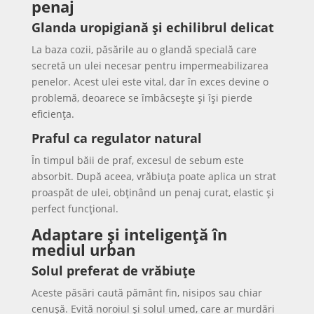
penaj
Glanda uropigiană și echilibrul delicat
La baza cozii, păsările au o glandă specială care
secretă un ulei necesar pentru impermeabilizarea
penelor. Acest ulei este vital, dar în exces devine o
problemă, deoarece se îmbâcsește și își pierde
eficiența.
Praful ca regulator natural
În timpul băii de praf, excesul de sebum este
absorbit. După aceea, vrăbiuța poate aplica un strat
proaspăt de ulei, obținând un penaj curat, elastic și
perfect funcțional.
Adaptare și inteligență în
mediul urban
Solul preferat de vrăbiuțe
Aceste păsări caută pământ fin, nisipos sau chiar
cenușă. Evită noroiul și solul umed, care ar murdări