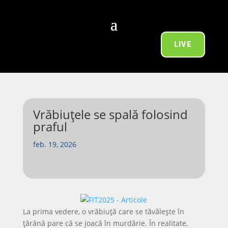
LIVE
Vrăbiuțele se spală folosind
praful
feb. 19, 2026
La prima vedere, o vrăbiuță care se tăvălește în
țărână pare că se joacă în murdărie. În realitate,