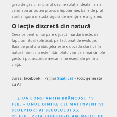
greu de găsit, iar praful devine soluția ideală. Iarna,
când apa ar putea provoca hipotermie, băile de praf
sunt singura metodă sigură de menținere a igienei.
O lecție discretă din natură
Ceea ce pentru noi pare o joacă murdară este, de
fapt, un ritual sofisticat, perfecționat de evoluție.
Baia de praf a vrăbiuțelor este o dovadă clară că în
natură nimic nu este întâmplător, iar cele mai simple
gesturi pot ascunde mecanisme esențiale pentru
viață.
Sursa:
facebook
– Pagina
Știați că?
•
Foto
: generata
cu AI
←
ZIUA CONSTANTIN BRÂNCUȘI, 19
FEB. – UNUL DINTRE CEI MAI INVENTIVI
SCULPTORI AI SECOLULUI XX
20 FEB., ZIUA IUBEȘTE-ȚI ANIMALUL DE