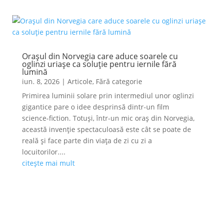
Orașul din Norvegia care aduce soarele cu
oglinzi uriașe ca soluție pentru iernile fără
lumină
iun. 8, 2026
|
Articole
,
Fără categorie
Primirea luminii solare prin intermediul unor oglinzi
gigantice pare o idee desprinsă dintr-un film
science-fiction. Totuși, într-un mic oraș din Norvegia,
această invenție spectaculoasă este cât se poate de
reală și face parte din viața de zi cu zi a
locuitorilor....
citește mai mult