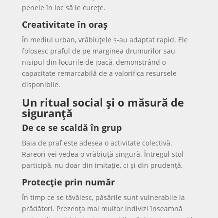
penele în loc să le curețe.
Creativitate în oraș
În mediul urban, vrăbiuțele s-au adaptat rapid. Ele
folosesc praful de pe marginea drumurilor sau
nisipul din locurile de joacă, demonstrând o
capacitate remarcabilă de a valorifica resursele
disponibile.
Un ritual social și o măsură de
siguranță
De ce se scaldă în grup
Baia de praf este adesea o activitate colectivă.
Rareori vei vedea o vrăbiuță singură. Întregul stol
participă, nu doar din imitație, ci și din prudență.
Protecție prin număr
În timp ce se tăvălesc, păsările sunt vulnerabile la
prădători. Prezența mai multor indivizi înseamnă