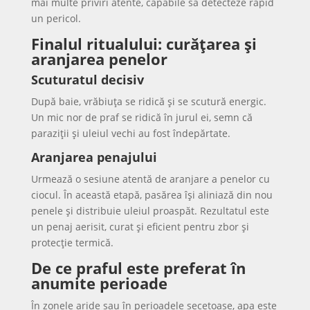
mai multe priviri atente, capabile să detecteze rapid
un pericol.
Finalul ritualului: curățarea și
aranjarea penelor
Scuturatul decisiv
După baie, vrăbiuța se ridică și se scutură energic.
Un mic nor de praf se ridică în jurul ei, semn că
paraziții și uleiul vechi au fost îndepărtate.
Aranjarea penajului
Urmează o sesiune atentă de aranjare a penelor cu
ciocul. În această etapă, pasărea își aliniază din nou
penele și distribuie uleiul proaspăt. Rezultatul este
un penaj aerisit, curat și eficient pentru zbor și
protecție termică.
De ce praful este preferat în
anumite perioade
În zonele aride sau în perioadele secetoase, apa este