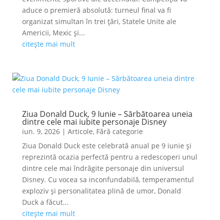
aduce o premieră absolută: turneul final va fi
organizat simultan în trei țări, Statele Unite ale
Americii, Mexic și...
citește mai mult
Ziua Donald Duck, 9 Iunie – Sărbătoarea uneia
dintre cele mai iubite personaje Disney
iun. 9, 2026
|
Articole
,
Fără categorie
Ziua Donald Duck este celebrată anual pe 9 iunie și
reprezintă ocazia perfectă pentru a redescoperi unul
dintre cele mai îndrăgite personaje din universul
Disney. Cu vocea sa inconfundabilă, temperamentul
exploziv și personalitatea plină de umor, Donald
Duck a făcut...
citește mai mult