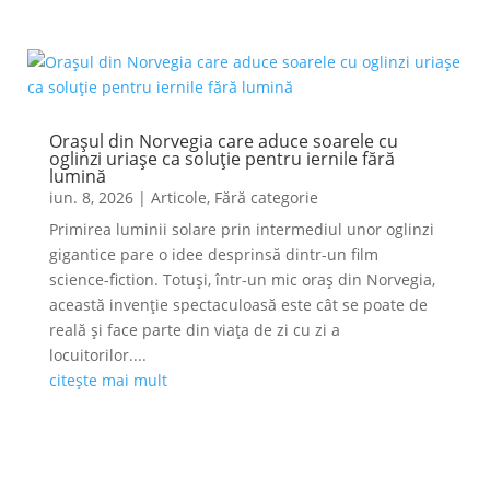
Orașul din Norvegia care aduce soarele cu
oglinzi uriașe ca soluție pentru iernile fără
lumină
iun. 8, 2026
|
Articole
,
Fără categorie
Primirea luminii solare prin intermediul unor oglinzi
gigantice pare o idee desprinsă dintr-un film
science-fiction. Totuși, într-un mic oraș din Norvegia,
această invenție spectaculoasă este cât se poate de
reală și face parte din viața de zi cu zi a
locuitorilor....
citește mai mult