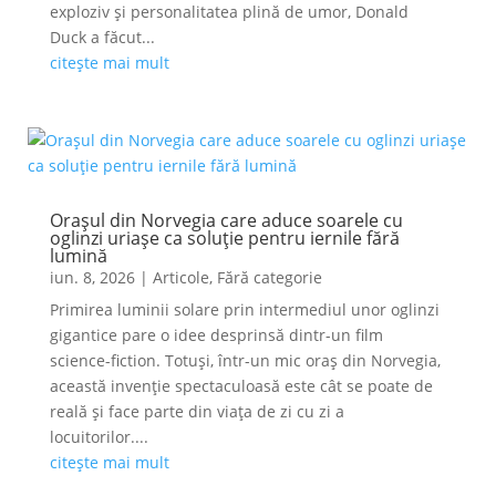
exploziv și personalitatea plină de umor, Donald
Duck a făcut...
citește mai mult
Orașul din Norvegia care aduce soarele cu
oglinzi uriașe ca soluție pentru iernile fără
lumină
iun. 8, 2026
|
Articole
,
Fără categorie
Primirea luminii solare prin intermediul unor oglinzi
gigantice pare o idee desprinsă dintr-un film
science-fiction. Totuși, într-un mic oraș din Norvegia,
această invenție spectaculoasă este cât se poate de
reală și face parte din viața de zi cu zi a
locuitorilor....
citește mai mult