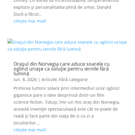
Disney. Cu vocea sa inconfundabilă, temperamentul
exploziv și personalitatea plină de umor, Donald
Duck a făcut...
citește mai mult
Orașul din Norvegia care aduce soarele cu
oglinzi uriașe ca soluție pentru iernile fără
lumină
iun. 8, 2026
|
Articole
,
Fără categorie
Primirea luminii solare prin intermediul unor oglinzi
gigantice pare o idee desprinsă dintr-un film
science-fiction. Totuși, într-un mic oraș din Norvegia,
această invenție spectaculoasă este cât se poate de
reală și face parte din viața de zi cu zi a
locuitorilor....
citește mai mult