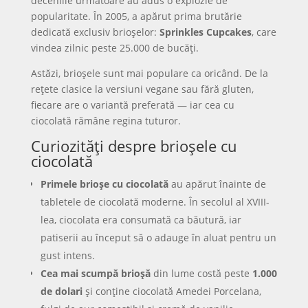
deceniile următoare au adus o explozie de
popularitate. În 2005, a apărut prima brutărie
dedicată exclusiv brioșelor:
Sprinkles Cupcakes
, care
vindea zilnic peste 25.000 de bucăți.
Astăzi, brioșele sunt mai populare ca oricând. De la
rețete clasice la versiuni vegane sau fără gluten,
fiecare are o variantă preferată — iar cea cu
ciocolată rămâne regina tuturor.
Curiozități despre brioșele cu
ciocolată
Primele brioșe cu ciocolată
au apărut înainte de
tabletele de ciocolată moderne. În secolul al XVIII-
lea, ciocolata era consumată ca băutură, iar
patiserii au început să o adauge în aluat pentru un
gust intens.
Cea mai scumpă brioșă
din lume costă peste
1.000
de dolari
și conține ciocolată Amedei Porcelana,