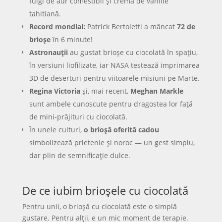
fulgi de aur comestibil și cremă de vanilie
tahitiană.
Record mondial:
Patrick Bertoletti a mâncat
72 de
brioșe
în 6 minute!
Astronauții
au gustat brioșe cu ciocolată în spațiu,
în versiuni liofilizate, iar NASA testează imprimarea
3D de deserturi pentru viitoarele misiuni pe Marte.
Regina Victoria
și, mai recent,
Meghan Markle
sunt ambele cunoscute pentru dragostea lor față
de mini-prăjituri cu ciocolată.
În unele culturi,
o brioșă oferită cadou
simbolizează prietenie și noroc — un gest simplu,
dar plin de semnificație dulce.
De ce iubim brioșele cu ciocolată
Pentru unii, o brioșă cu ciocolată este o simplă
gustare. Pentru alții, e un mic moment de terapie.