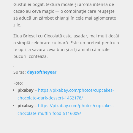
Gustul ei bogat, textura moale și aroma intensă de
cacao au ceva magic — o combinație care reușește
să aducă un zâmbet chiar și în cele mai aglomerate
zile.
Ziua Brioșei cu Ciocolată este, așadar, mai mult decât
o simplă celebrare culinară. Este un pretext pentru a
te opri, a savura ceva bun și a-ți aminti că micile
bucurii contează.
Sursa:
daysoftheyear
Foto:
pixabay
–
https://pixabay.com/photos/cupcakes-
chocolate-dark-dessert-1452178/
pixabay
–
https://pixabay.com/photos/cupcakes-
chocolate-muffin-food-5116009/