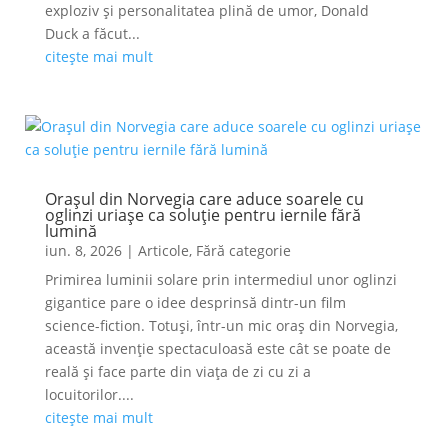
exploziv și personalitatea plină de umor, Donald
Duck a făcut...
citește mai mult
Orașul din Norvegia care aduce soarele cu
oglinzi uriașe ca soluție pentru iernile fără
lumină
iun. 8, 2026
|
Articole
,
Fără categorie
Primirea luminii solare prin intermediul unor oglinzi
gigantice pare o idee desprinsă dintr-un film
science-fiction. Totuși, într-un mic oraș din Norvegia,
această invenție spectaculoasă este cât se poate de
reală și face parte din viața de zi cu zi a
locuitorilor....
citește mai mult