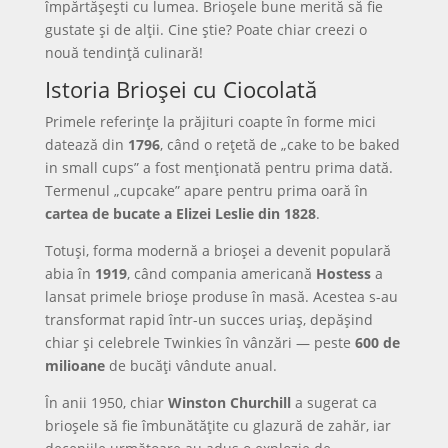
împărtășești cu lumea. Brioșele bune merită să fie
gustate și de alții. Cine știe? Poate chiar creezi o
nouă tendință culinară!
Istoria Brioșei cu Ciocolată
Primele referințe la prăjituri coapte în forme mici
datează din
1796
, când o rețetă de „cake to be baked
in small cups” a fost menționată pentru prima dată.
Termenul „cupcake” apare pentru prima oară în
cartea de bucate a Elizei Leslie din 1828
.
Totuși, forma modernă a brioșei a devenit populară
abia în
1919
, când compania americană
Hostess
a
lansat primele brioșe produse în masă. Acestea s-au
transformat rapid într-un succes uriaș, depășind
chiar și celebrele Twinkies în vânzări — peste
600 de
milioane
de bucăți vândute anual.
În anii 1950, chiar
Winston Churchill
a sugerat ca
brioșele să fie îmbunătățite cu glazură de zahăr, iar