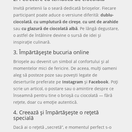
Invită prietenii la o seară dedicată brioșelor. Fiecare
participant poate aduce o versiune diferită:
dublu-
ciocolată
,
cu umplutură de cireșe
,
cu unt de arahide
sau
cu glazură de ciocolată albă
. Pe lângă degustare,
o astfel de întâlnire devine o sursă de idei și
inspirație culinară.
3. Împărtășește bucuria online
Brioșele au devenit un simbol al confortului și al
momentelor mici de fericire. De aceea, mulți oameni
aleg să posteze poze sau povești legate de
deserturile preferate pe
Instagram
și
Facebook
. Poți
scrie un articol, o postare sau o amintire despre ce
înseamnă pentru tine o brioșă cu ciocolată — fără
rețete, doar cu emoție autentică.
4. Creează și împărtășește o rețetă
specială
Dacă ai o rețetă „secretă”, e momentul perfect s-o