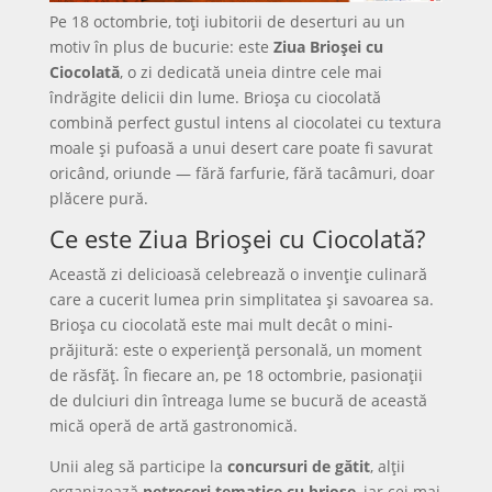
Pe 18 octombrie, toți iubitorii de deserturi au un
motiv în plus de bucurie: este
Ziua Brioșei cu
Ciocolată
, o zi dedicată uneia dintre cele mai
îndrăgite delicii din lume. Brioșa cu ciocolată
combină perfect gustul intens al ciocolatei cu textura
moale și pufoasă a unui desert care poate fi savurat
oricând, oriunde — fără farfurie, fără tacâmuri, doar
plăcere pură.
Ce este Ziua Brioșei cu Ciocolată?
Această zi delicioasă celebrează o invenție culinară
care a cucerit lumea prin simplitatea și savoarea sa.
Brioșa cu ciocolată este mai mult decât o mini-
prăjitură: este o experiență personală, un moment
de răsfăț. În fiecare an, pe 18 octombrie, pasionații
de dulciuri din întreaga lume se bucură de această
mică operă de artă gastronomică.
Unii aleg să participe la
concursuri de gătit
, alții
organizează
petreceri tematice cu brioșe
, iar cei mai