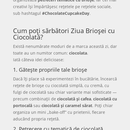
creativi își împărtășesc rețetele pe rețelele sociale,
sub hashtagul
#ChocolateCupcakeDay
.
Cum poți sărbători Ziua Brioșei cu
Ciocolată?
Există nenumărate moduri de a marca această zi, dar
toate au un numitor comun:
ciocolata
.
Iată câteva idei delicioase:
1. Gătește propriile tale brioșe
Dacă îți place să experimentezi în bucătărie, încearcă
rețete de brioșe cu ciocolată simplă, cu cremă, cu
fulgi de ciocolată sau chiar variante mai sofisticate —
precum combinații de
ciocolată și cafea
,
ciocolată cu
portocală
sau
ciocolată și caramel sărat
. Poți chiar
organiza un mini „bake-off” cu prietenii, fiecare
aducând propria rețetă.
2. Petrecere cu tematică de ciocolată