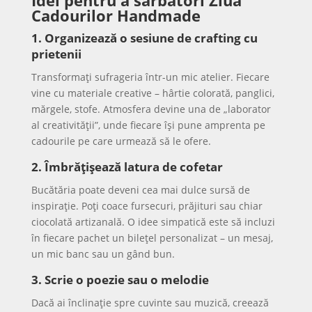
Idei pentru a sărbători Ziua
Cadourilor Handmade
1. Organizează o sesiune de crafting cu
prietenii
Transformați sufrageria într-un mic atelier. Fiecare
vine cu materiale creative – hârtie colorată, panglici,
mărgele, stofe. Atmosfera devine una de „laborator
al creativității”, unde fiecare își pune amprenta pe
cadourile pe care urmează să le ofere.
2. Îmbrățișează latura de cofetar
Bucătăria poate deveni cea mai dulce sursă de
inspirație. Poți coace fursecuri, prăjituri sau chiar
ciocolată artizanală. O idee simpatică este să incluzi
în fiecare pachet un bilețel personalizat – un mesaj,
un mic banc sau un gând bun.
3. Scrie o poezie sau o melodie
Dacă ai înclinație spre cuvinte sau muzică, creează