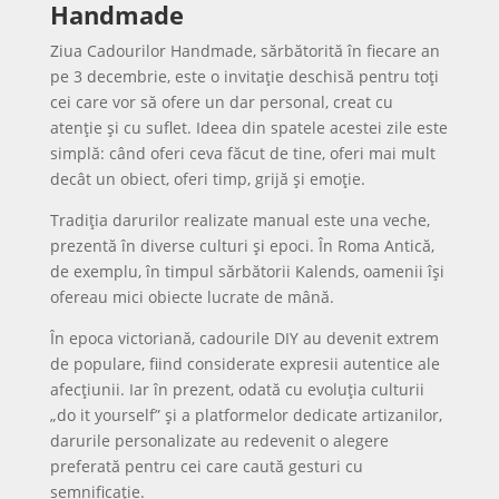
Handmade
Ziua Cadourilor Handmade, sărbătorită în fiecare an
pe 3 decembrie, este o invitație deschisă pentru toți
cei care vor să ofere un dar personal, creat cu
atenție și cu suflet. Ideea din spatele acestei zile este
simplă: când oferi ceva făcut de tine, oferi mai mult
decât un obiect, oferi timp, grijă și emoție.
Tradiția darurilor realizate manual este una veche,
prezentă în diverse culturi și epoci. În Roma Antică,
de exemplu, în timpul sărbătorii Kalends, oamenii își
ofereau mici obiecte lucrate de mână.
În epoca victoriană, cadourile DIY au devenit extrem
de populare, fiind considerate expresii autentice ale
afecțiunii. Iar în prezent, odată cu evoluția culturii
„do it yourself” și a platformelor dedicate artizanilor,
darurile personalizate au redevenit o alegere
preferată pentru cei care caută gesturi cu
semnificație.