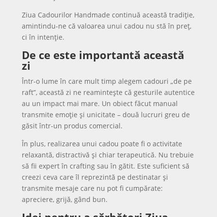
Ziua Cadourilor Handmade continuă această tradiție,
amintindu-ne că valoarea unui cadou nu stă în preț,
ci în intenție.
De ce este importantă această
zi
Într-o lume în care mult timp alegem cadouri „de pe
raft”, această zi ne reamintește că gesturile autentice
au un impact mai mare. Un obiect făcut manual
transmite emoție și unicitate – două lucruri greu de
găsit într-un produs comercial.
În plus, realizarea unui cadou poate fi o activitate
relaxantă, distractivă și chiar terapeutică. Nu trebuie
să fii expert în crafting sau în gătit. Este suficient să
creezi ceva care îl reprezintă pe destinatar și
transmite mesaje care nu pot fi cumpărate:
apreciere, grijă, gând bun.