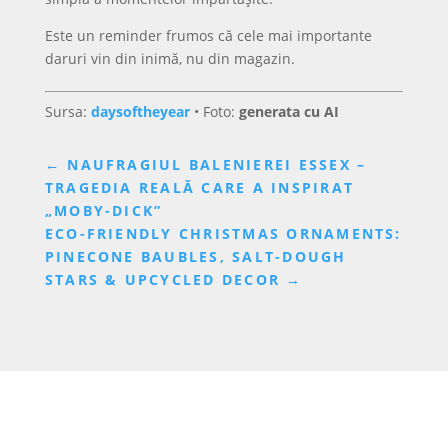
Este un reminder frumos că cele mai importante
daruri vin din inimă, nu din magazin.
Sursa:
daysoftheyear
• Foto:
generata cu AI
←
NAUFRAGIUL BALENIEREI ESSEX –
TRAGEDIA REALĂ CARE A INSPIRAT
„MOBY-DICK”
ECO-FRIENDLY CHRISTMAS ORNAMENTS:
PINECONE BAUBLES, SALT-DOUGH
STARS & UPCYCLED DECOR
→