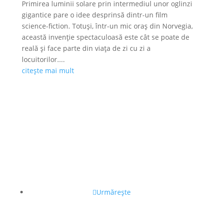
Primirea luminii solare prin intermediul unor oglinzi
gigantice pare o idee desprinsă dintr-un film
science-fiction. Totuși, într-un mic oraș din Norvegia,
această invenție spectaculoasă este cât se poate de
reală și face parte din viața de zi cu zi a
locuitorilor....
citește mai mult
Urmărește