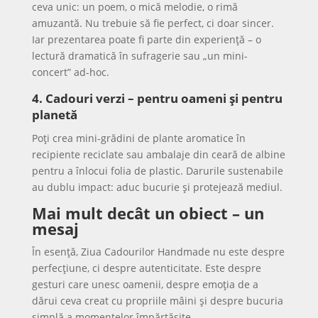
ceva unic: un poem, o mică melodie, o rimă
amuzantă. Nu trebuie să fie perfect, ci doar sincer.
Iar prezentarea poate fi parte din experiență – o
lectură dramatică în sufragerie sau „un mini-
concert” ad-hoc.
4. Cadouri verzi – pentru oameni și pentru
planetă
Poți crea mini-grădini de plante aromatice în
recipiente reciclate sau ambalaje din ceară de albine
pentru a înlocui folia de plastic. Darurile sustenabile
au dublu impact: aduc bucurie și protejează mediul.
Mai mult decât un obiect – un
mesaj
În esență, Ziua Cadourilor Handmade nu este despre
perfecțiune, ci despre autenticitate. Este despre
gesturi care unesc oamenii, despre emoția de a
dărui ceva creat cu propriile mâini și despre bucuria
simplă a momentelor împărtășite.