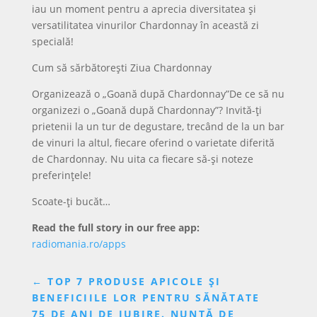
iau un moment pentru a aprecia diversitatea și
versatilitatea vinurilor Chardonnay în această zi
specială!
Cum să sărbătorești Ziua Chardonnay
Organizează o „Goană după Chardonnay”De ce să nu
organizezi o „Goană după Chardonnay”? Invită-ți
prietenii la un tur de degustare, trecând de la un bar
de vinuri la altul, fiecare oferind o varietate diferită
de Chardonnay. Nu uita ca fiecare să-și noteze
preferințele!
Scoate-ți bucăt…
Read the full story in our free app:
radiomania.ro/apps
←
TOP 7 PRODUSE APICOLE ȘI
BENEFICIILE LOR PENTRU SĂNĂTATE
75 DE ANI DE IUBIRE. NUNTĂ DE