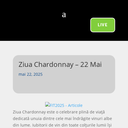
LIVE
Ziua Chardonnay – 22 Mai
mai 22, 2025
Ziua Chardonnay este o celebrare plină de viață
dedicată unuia dintre cele mai îndrăgite vinuri albe
din lume. Iubitorii de vin din toate colțurile lumii își