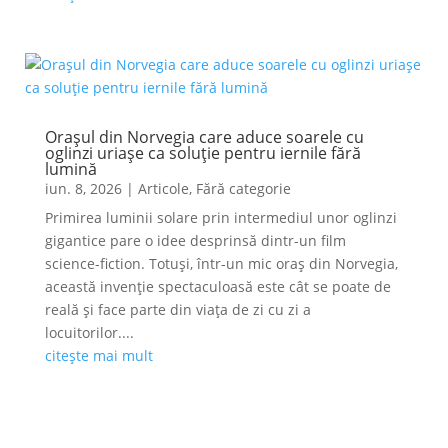
Orașul din Norvegia care aduce soarele cu
oglinzi uriașe ca soluție pentru iernile fără
lumină
iun. 8, 2026
|
Articole
,
Fără categorie
Primirea luminii solare prin intermediul unor oglinzi
gigantice pare o idee desprinsă dintr-un film
science-fiction. Totuși, într-un mic oraș din Norvegia,
această invenție spectaculoasă este cât se poate de
reală și face parte din viața de zi cu zi a
locuitorilor....
citește mai mult