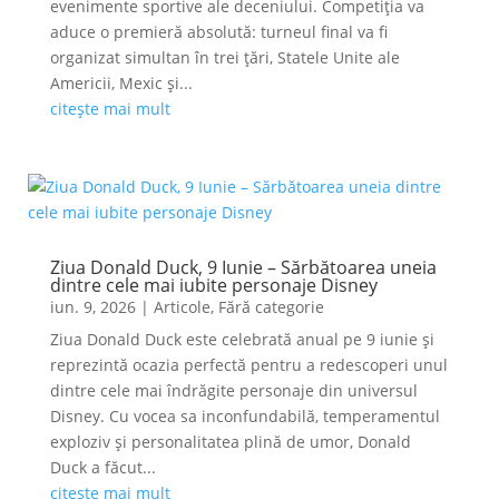
evenimente sportive ale deceniului. Competiția va
aduce o premieră absolută: turneul final va fi
organizat simultan în trei țări, Statele Unite ale
Americii, Mexic și...
citește mai mult
Ziua Donald Duck, 9 Iunie – Sărbătoarea uneia
dintre cele mai iubite personaje Disney
iun. 9, 2026
|
Articole
,
Fără categorie
Ziua Donald Duck este celebrată anual pe 9 iunie și
reprezintă ocazia perfectă pentru a redescoperi unul
dintre cele mai îndrăgite personaje din universul
Disney. Cu vocea sa inconfundabilă, temperamentul
exploziv și personalitatea plină de umor, Donald
Duck a făcut...
citește mai mult