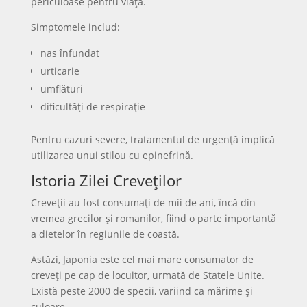
periculoase pentru viață.
Simptomele includ:
nas înfundat
urticarie
umflături
dificultăți de respirație
Pentru cazuri severe, tratamentul de urgență implică
utilizarea unui stilou cu epinefrină.
Istoria Zilei Creveților
Creveții au fost consumați de mii de ani, încă din
vremea grecilor și romanilor, fiind o parte importantă
a dietelor în regiunile de coastă.
Astăzi, Japonia este cel mai mare consumator de
creveți pe cap de locuitor, urmată de Statele Unite.
Există peste 2000 de specii, variind ca mărime și
culoare.