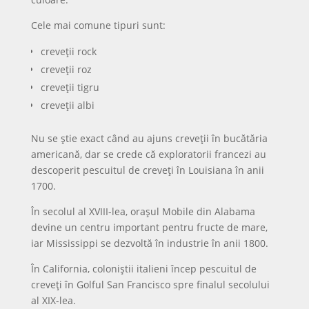
Cele mai comune tipuri sunt:
creveții rock
creveții roz
creveții tigru
creveții albi
Nu se știe exact când au ajuns creveții în bucătăria
americană, dar se crede că exploratorii francezi au
descoperit pescuitul de creveți în Louisiana în anii
1700.
În secolul al XVIII-lea, orașul Mobile din Alabama
devine un centru important pentru fructe de mare,
iar Mississippi se dezvoltă în industrie în anii 1800.
În California, coloniștii italieni încep pescuitul de
creveți în Golful San Francisco spre finalul secolului
al XIX-lea.