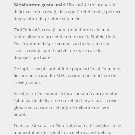
Sărbătorește gustul mării!
Bucură-te de preparate
delicioase din creveți, descoperă rețete noi și petrece
timp alături de prieteni și familie.
Fără îndoială, creveții sunt unul dintre cele mai
iubite alimente provenite din mare în Statele Unite.
Fie că vorbim despre somon sau homar, ton sau
scoici, creveții sunt fructele de mare care le
depășesc pe toate!
De fapt, creveții sunt atât de populari încât, în medie,
fiecare persoană din SUA consumă peste 4 livre de
creveți anual.
Acest lucru înseamnă că țara consumă aproximativ
1,4 miliarde de livre de creveți în fiecare an. La nivel
global, se consumă cel puțin 9 miliarde de livre
anual.
Toate acestea fac ca Ziua Națională a Creveților să fie
momentul perfect pentru a celebra acest deliciu