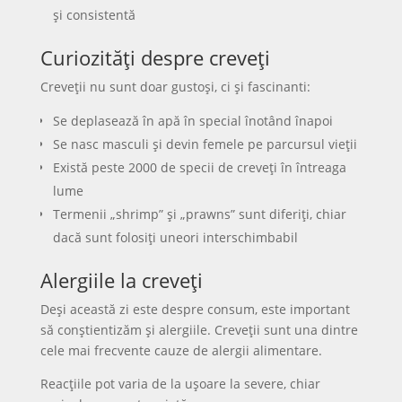
și consistentă
Curiozități despre creveți
Creveții nu sunt doar gustoși, ci și fascinanti:
Se deplasează în apă în special înotând înapoi
Se nasc masculi și devin femele pe parcursul vieții
Există peste 2000 de specii de creveți în întreaga
lume
Termenii „shrimp” și „prawns” sunt diferiți, chiar
dacă sunt folosiți uneori interschimbabil
Alergiile la creveți
Deși această zi este despre consum, este important
să conștientizăm și alergiile. Creveții sunt una dintre
cele mai frecvente cauze de alergii alimentare.
Reacțiile pot varia de la ușoare la severe, chiar