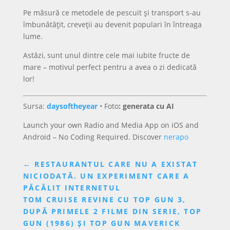
Pe măsură ce metodele de pescuit și transport s-au
îmbunătățit, creveții au devenit populari în întreaga
lume.
Astăzi, sunt unul dintre cele mai iubite fructe de
mare – motivul perfect pentru a avea o zi dedicată
lor!
Sursa:
daysoftheyear
•
Foto
: generata cu AI
Launch your own Radio and Media App on iOS and
Android – No Coding Required. Discover
nerapo
←
RESTAURANTUL CARE NU A EXISTAT
NICIODATĂ. UN EXPERIMENT CARE A
PĂCĂLIT INTERNETUL
TOM CRUISE REVINE CU TOP GUN 3,
DUPĂ PRIMELE 2 FILME DIN SERIE, TOP
GUN (1986) ȘI TOP GUN MAVERICK