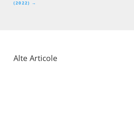
(2022)
→
Alte Articole
Mai sunt doar câteva săptămâni până la startul
Cupei Mondiale 2026, unul dintre cele mai
așteptate evenimente sportive ale deceniului.