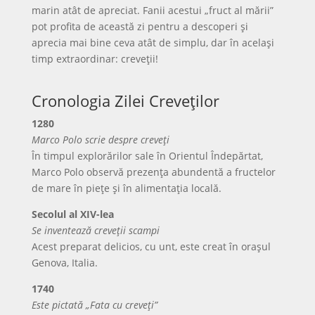
marin atât de apreciat. Fanii acestui „fruct al mării”
pot profita de această zi pentru a descoperi și
aprecia mai bine ceva atât de simplu, dar în același
timp extraordinar: creveții!
Cronologia Zilei Creveților
1280
Marco Polo scrie despre creveți
În timpul explorărilor sale în Orientul Îndepărtat,
Marco Polo observă prezența abundentă a fructelor
de mare în piețe și în alimentația locală.
Secolul al XIV-lea
Se inventează creveții scampi
Acest preparat delicios, cu unt, este creat în orașul
Genova, Italia.
1740
Este pictată „Fata cu creveți”