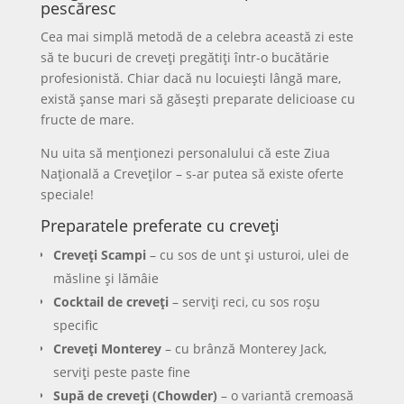
pescăresc
Cea mai simplă metodă de a celebra această zi este
să te bucuri de creveți pregătiți într-o bucătărie
profesionistă. Chiar dacă nu locuiești lângă mare,
există șanse mari să găsești preparate delicioase cu
fructe de mare.
Nu uita să menționezi personalului că este Ziua
Națională a Creveților – s-ar putea să existe oferte
speciale!
Preparatele preferate cu creveți
Creveți Scampi
– cu sos de unt și usturoi, ulei de
măsline și lămâie
Cocktail de creveți
– serviți reci, cu sos roșu
specific
Creveți Monterey
– cu brânză Monterey Jack,
serviți peste paste fine
Supă de creveți (Chowder)
– o variantă cremoasă