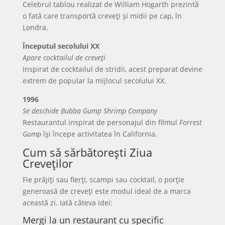
Celebrul tablou realizat de William Hogarth prezintă
o fată care transportă creveți și midii pe cap, în
Londra.
Începutul secolului XX
Apare cocktailul de creveți
Inspirat de cocktailul de stridii, acest preparat devine
extrem de popular la mijlocul secolului XX.
1996
Se deschide Bubba Gump Shrimp Company
Restaurantul inspirat de personajul din filmul
Forrest
Gump
își începe activitatea în California.
Cum să sărbătorești Ziua
Creveților
Fie prăjiți sau fierți, scampi sau cocktail, o porție
generoasă de creveți este modul ideal de a marca
această zi. Iată câteva idei:
Mergi la un restaurant cu specific